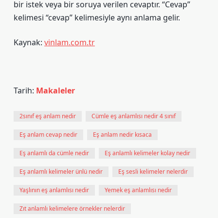
bir istek veya bir soruya verilen cevaptır. “Cevap”
kelimesi “cevap” kelimesiyle aynı anlama gelir.
Kaynak:
vinlam.com.tr
Tarih:
Makaleler
2sınıf eş anlam nedir
Cümle eş anlamlısı nedir 4 sınıf
Eş anlam cevap nedir
Eş anlam nedir kısaca
Eş anlamlı da cümle nedir
Eş anlamlı kelimeler kolay nedir
Eş anlamlı kelimeler ünlü nedir
Eş sesli kelimeler nelerdir
Yaşlının eş anlamlısı nedir
Yemek eş anlamlısı nedir
Zıt anlamlı kelimelere örnekler nelerdir