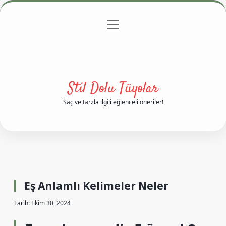
menüyü
Anasayfa
Gizlilik Politikası
Yasal Uyarı
aç
Hakkımızda
Stil Dolu Tüyolar
Saç ve tarzla ilgili eğlenceli öneriler!
Eş Anlamlı Kelimeler Neler
Tarih: Ekim 30, 2024