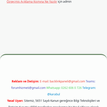
Özgeçmiş Açıklama Kısmına Ne Yazılır
için
admin
dresi
betexper.xyz
m elexbet
Reklam ve İletişim:
E-mail:
backlinkpaneli@gmail.com
Teams:
forumhizmeti@gmail.com
Whatsapp: 0262 606 0 726
Telegram:
@karabul
Yasal Uyarı:
Sitemiz, 5651 Sayılı Kanun gereğince Bilgi Teknolojileri ve