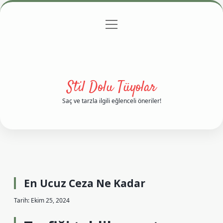
menüyü
Anasayfa
Gizlilik Politikası
Yasal Uyarı
aç
Hakkımızda
Stil Dolu Tüyolar
Saç ve tarzla ilgili eğlenceli öneriler!
En Ucuz Ceza Ne Kadar
Tarih: Ekim 25, 2024