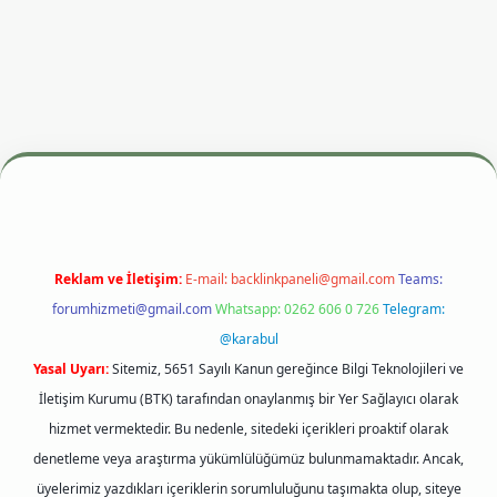
resi
betexper.xyz
m elexbet
Reklam ve İletişim:
E-mail:
backlinkpaneli@gmail.com
Teams:
forumhizmeti@gmail.com
Whatsapp: 0262 606 0 726
Telegram:
@karabul
Yasal Uyarı:
Sitemiz, 5651 Sayılı Kanun gereğince Bilgi Teknolojileri ve
İletişim Kurumu (BTK) tarafından onaylanmış bir Yer Sağlayıcı olarak
hizmet vermektedir. Bu nedenle, sitedeki içerikleri proaktif olarak
denetleme veya araştırma yükümlülüğümüz bulunmamaktadır. Ancak,
üyelerimiz yazdıkları içeriklerin sorumluluğunu taşımakta olup, siteye