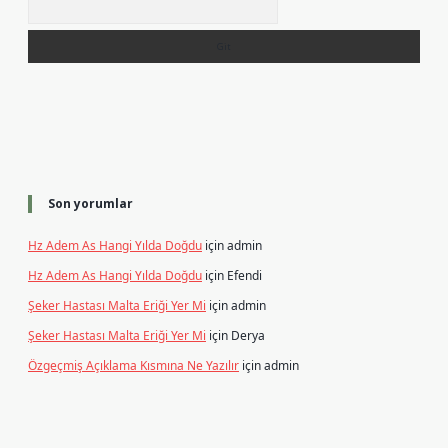
Son yorumlar
Hz Adem As Hangi Yılda Doğdu
için
admin
Hz Adem As Hangi Yılda Doğdu
için
Efendi
Şeker Hastası Malta Eriği Yer Mi
için
admin
Şeker Hastası Malta Eriği Yer Mi
için
Derya
Özgeçmiş Açıklama Kısmına Ne Yazılır
için
admin