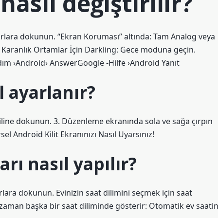
nasıl değiştirilir?
yarlara dokunun. “Ekran Koruması” altında: Tam Analog veya
çin. Karanlık Ortamlar İçin Darkling: Gece moduna geçin.
ım ›Android› AnswerGoogle -Hilfe ›Android Yanıt
l ayarlanır?
stiline dokunun. 3. Düzenleme ekranında sola ve sağa çırpın
el Android Kilit Ekranınızı Nasıl Uyarsınız!
rı nasıl yapılır?
rlara dokunun. Evinizin saat dilimini seçmek için saat
 zaman başka bir saat diliminde gösterir: Otomatik ev saatin