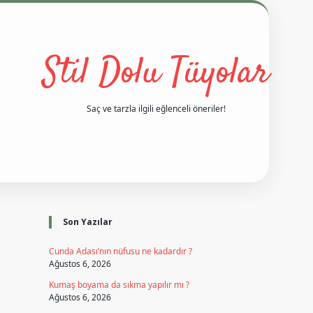
Stil Dolu Tüyolar
Saç ve tarzla ilgili eğlenceli öneriler!
Sidebar
i
vd casino giriş
ilbet casino
ilbet yeni giriş
Betexper giriş adre
Son Yazılar
Cunda Adası’nın nüfusu ne kadardır ?
Ağustos 6, 2026
Kumaş boyama da sıkma yapılır mı ?
Ağustos 6, 2026