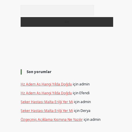
Arama
i
Son yorumlar
Hz Adem As Hangi Yılda Doğdu
için
admin
Hz Adem As Hangi Yılda Doğdu
için
Efendi
Şeker Hastası Malta Eriği Yer Mi
için
admin
Şeker Hastası Malta Eriği Yer Mi
için
Derya
Özgeçmiş Açıklama Kısmına Ne Yazılır
için
admin