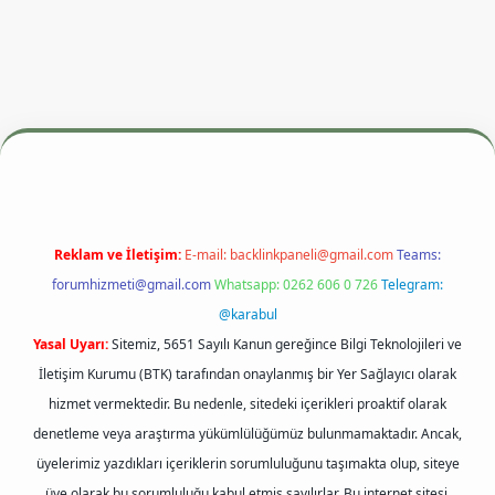
dresi
betexper.xyz
m elexbet
Reklam ve İletişim:
E-mail:
backlinkpaneli@gmail.com
Teams:
forumhizmeti@gmail.com
Whatsapp: 0262 606 0 726
Telegram:
@karabul
Yasal Uyarı:
Sitemiz, 5651 Sayılı Kanun gereğince Bilgi Teknolojileri ve
İletişim Kurumu (BTK) tarafından onaylanmış bir Yer Sağlayıcı olarak
hizmet vermektedir. Bu nedenle, sitedeki içerikleri proaktif olarak
denetleme veya araştırma yükümlülüğümüz bulunmamaktadır. Ancak,
üyelerimiz yazdıkları içeriklerin sorumluluğunu taşımakta olup, siteye
üye olarak bu sorumluluğu kabul etmiş sayılırlar. Bu internet sitesi,