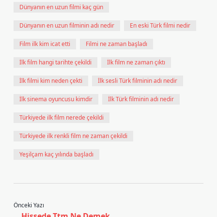
Dünyanın en uzun filmi kaç gün
Dünyanın en uzun filminin adı nedir
En eski Türk filmi nedir
Film ilk kim icat etti
Filmi ne zaman başladı
İlk film hangi tarihte çekildi
İlk film ne zaman çıktı
İlk filmi kim neden çekti
İlk sesli Türk filminin adı nedir
İlk sinema oyuncusu kimdir
İlk Türk filminin adı nedir
Türkiyede ilk film nerede çekildi
Türkiyede ilk renkli film ne zaman çekildi
Yeşilçam kaç yılında başladı
Önceki Yazı
Hissede Ttm Ne Demek