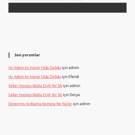
Son yorumlar
Hz Adem As Hangi Yılda Doğdu
için
admin
Hz Adem As Hangi Yılda Doğdu
için
Efendi
Şeker Hastası Malta Eriği Yer Mi
için
admin
Şeker Hastası Malta Eriği Yer Mi
için
Derya
Özgeçmiş Açıklama Kısmına Ne Yazılır
için
admin