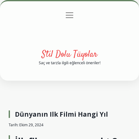
menüyü
Anasayfa
Gizlilik Politikası
Yasal Uyarı
aç
Hakkımızda
Stil Dolu Tüyolar
Saç ve tarzla ilgili eğlenceli öneriler!
Dünyanın Ilk Filmi Hangi Yıl
Tarih: Ekim 29, 2024