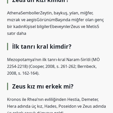
AthenaSembollerZeytin, baykuş, yılan, miğfer,
mızrak ve aegisGörünümBaşında miğfer olan genç
bir kadınKişisel bilgilerEbeveynlerZeus ve Metis5
satır daha
İlk tanrı kral kimdir?
Mezopotamya’nın ilk tanrı-kral Naram-Sin’di (MÖ
2254-2218) (Cooper, 2008, s. 261-262; Bernbeck,
2008, s. 162-164).
Zeus kız mı erkek mi?
Kronos ile Rhea’nın evliliğinden Hestia, Demeter,
Hera adında üç kız, Hades, Poseidon ve Zeus adında