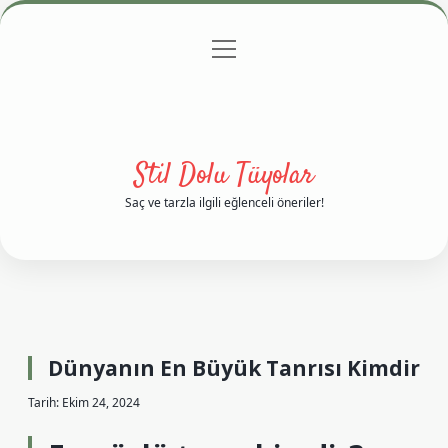
menüyü
Anasayfa
Gizlilik Politikası
Yasal Uyarı
aç
Hakkımızda
Stil Dolu Tüyolar
Saç ve tarzla ilgili eğlenceli öneriler!
Dünyanın En Büyük Tanrısı Kimdir
Tarih: Ekim 24, 2024