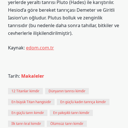
yerlerde yeraltı tanrısı Pluto (Hades) ile karıştırılır.
Hesiod’a göre bereket tanrıçası Demeter ve Giritli
Iasion’un oğludur. Plutus bolluk ve zenginlik
tanrısıdır (bu nedenle daha sonra tahıllar, bitkiler ve
cevherlerle ilişkilendirilmiştir).
Kaynak:
edom.com.tr
Tarih:
Makaleler
12 Titanlar kimdir
Dünyanın tanrısı kimdir
En büyük Titan hangisidir
En güçlü kadın tanrıça kimdir
En güçlü tanrı kimdir
En yakışıklı tanrı kimdir
İlk tanrı kral kimdir
Ölümsüz tanrı kimdir