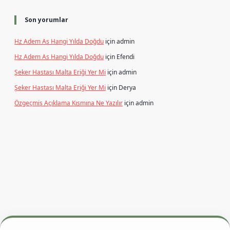
Son yorumlar
Hz Adem As Hangi Yılda Doğdu
için
admin
Hz Adem As Hangi Yılda Doğdu
için
Efendi
Şeker Hastası Malta Eriği Yer Mi
için
admin
Şeker Hastası Malta Eriği Yer Mi
için
Derya
Özgeçmiş Açıklama Kısmına Ne Yazılır
için
admin
resi
betexper.xyz
m elexbet