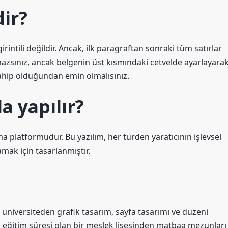
dir?
 girintili değildir. Ancak, ilk paragraftan sonraki tüm satırlar
amazsınız, ancak belgenin üst kısmındaki cetvelde ayarlayara
 sahip olduğundan emin olmalısınız.
a yapılır?
 platformudur. Bu yazılım, her türden yaratıcının işlevsel
mak için tasarlanmıştır.
r üniversiteden grafik tasarım, sayfa tasarımı ve düzeni
llık eğitim süresi olan bir meslek lisesinden matbaa mezunları