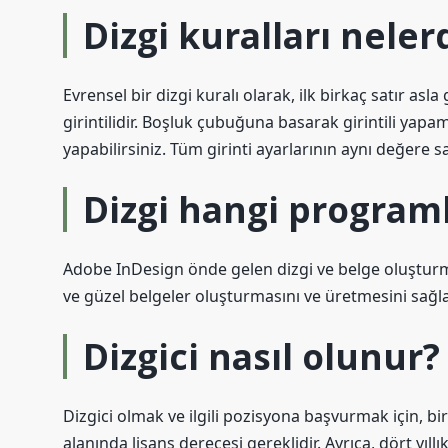
Dizgi kuralları neler
Evrensel bir dizgi kuralı olarak, ilk birkaç satır asla
girintilidir. Boşluk çubuğuna basarak girintili yap
yapabilirsiniz. Tüm girinti ayarlarının aynı değere
Dizgi hangi programl
Adobe InDesign önde gelen dizgi ve belge oluşturma
ve güzel belgeler oluşturmasını ve üretmesini sağla
Dizgici nasıl olunur?
Dizgici olmak ve ilgili pozisyona başvurmak için, bi
alanında lisans derecesi gereklidir. Ayrıca, dört yı