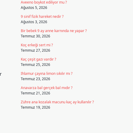
Aveeno boykot ediliyor mu ?
Ağustos 5, 2026
9 sinif fizik hareket nedir ?
Ağustos 3, 2026
Bir bebek 9 ay anne karnında ne yapar ?
Temmuz 30, 2026
Koç erkeği sert mi ?
Temmuz 27, 2026
Kaç çeşit gazı vardır ?
Temmuz 25, 2026
r
Ihlamur çayına limon sıkılır mı ?
Temmuz 23, 2026
Anavarza bal gerçek bal mıdır ?
Temmuz 21, 2026
Zühre ana kozalak macunu kaç ay kullanılır ?
Temmuz 19, 2026