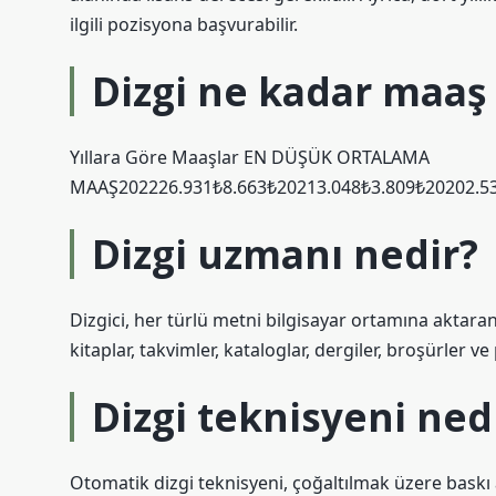
ilgili pozisyona başvurabilir.
Dizgi ne kadar maaş 
Yıllara Göre Maaşlar EN DÜŞÜK ORTALAMA
MAAŞ202226.931₺8.663₺20213.048₺3.809₺20202.53
Dizgi uzmanı nedir?
Dizgici, her türlü metni bilgisayar ortamına aktara
kitaplar, takvimler, kataloglar, dergiler, broşürler
Dizgi teknisyeni ned
Otomatik dizgi teknisyeni, çoğaltılmak üzere baskı 