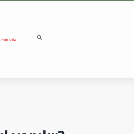
akkımızda
betci