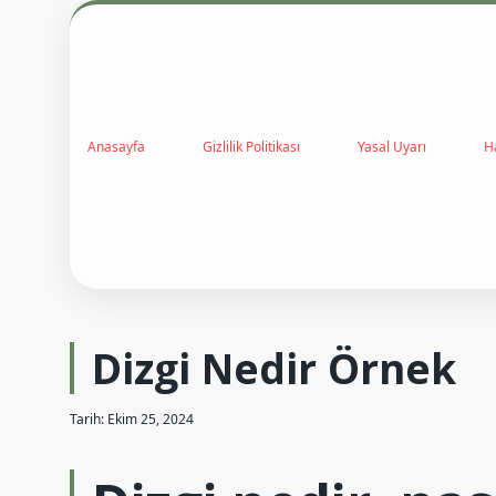
Anasayfa
Gizlilik Politikası
Yasal Uyarı
H
Dizgi Nedir Örnek
Tarih: Ekim 25, 2024