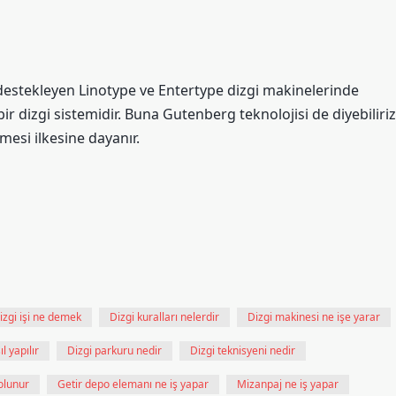
i destekleyen Linotype ve Entertype dizgi makinelerinde
dizgi sistemidir. Buna Gutenberg teknolojisi de diyebiliriz
mesi ilkesine dayanır.
izgi işi ne demek
Dizgi kuralları nelerdir
Dizgi makinesi ne işe yarar
l yapılır
Dizgi parkuru nedir
Dizgi teknisyeni nedir
 olunur
Getir depo elemanı ne iş yapar
Mizanpaj ne iş yapar