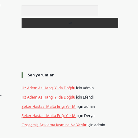
n
Arama
Son yorumlar
Hz Adem As Hangi Yılda Doğdu
için
admin
-
Hz Adem As Hangi Yılda Doğdu
için
Efendi
Şeker Hastası Malta Eriği Yer Mi
için
admin
Şeker Hastası Malta Eriği Yer Mi
için
Derya
Özgeçmiş Açıklama Kısmına Ne Yazılır
için
admin