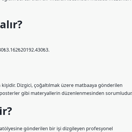
alır?
0₺3.162₺20192.430₺3.
n kişidir. Dizgici, çoğaltılmak üzere matbaaya gönderilen
 ve posterler gibi materyallerin düzenlenmesinden sorumludur
ir?
atölyesine gönderilen bir işi dizgileyen profesyonel