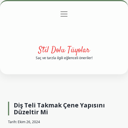
menüyü
Anasayfa
Gizlilik Politikası
Yasal Uyarı
aç
Hakkımızda
Stil Dolu Tüyolar
Saç ve tarzla ilgili eğlenceli öneriler!
Diş Teli Takmak Çene Yapısını
Düzeltir Mi
Tarih: Ekim 26, 2024