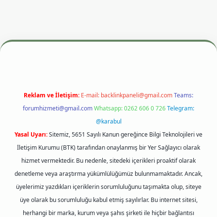
esi
betexper.xyz
m elexbet
Reklam ve İletişim:
E-mail:
backlinkpaneli@gmail.com
Teams:
forumhizmeti@gmail.com
Whatsapp: 0262 606 0 726
Telegram:
@karabul
Yasal Uyarı:
Sitemiz, 5651 Sayılı Kanun gereğince Bilgi Teknolojileri ve
İletişim Kurumu (BTK) tarafından onaylanmış bir Yer Sağlayıcı olarak
hizmet vermektedir. Bu nedenle, sitedeki içerikleri proaktif olarak
denetleme veya araştırma yükümlülüğümüz bulunmamaktadır. Ancak,
üyelerimiz yazdıkları içeriklerin sorumluluğunu taşımakta olup, siteye
üye olarak bu sorumluluğu kabul etmiş sayılırlar. Bu internet sitesi,
herhangi bir marka, kurum veya şahıs şirketi ile hiçbir bağlantısı