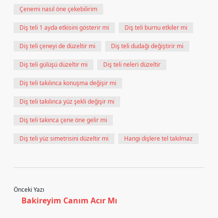
Çenemi nasıl öne çekebilirim
Diş teli 1 ayda etkisini gösterir mi
Diş teli burnu etkiler mi
Diş teli çeneyi de düzeltir mi
Diş teli dudağı değiştirir mi
Diş teli gülüşü düzeltir mi
Diş teli neleri düzeltir
Diş teli takılınca konuşma değişir mi
Diş teli takılınca yüz şekli değişir mi
Diş teli takınca çene öne gelir mi
Diş teli yüz simetrisini düzeltir mi
Hangi dişlere tel takılmaz
Önceki Yazı
Bakireyim Canım Acır Mı