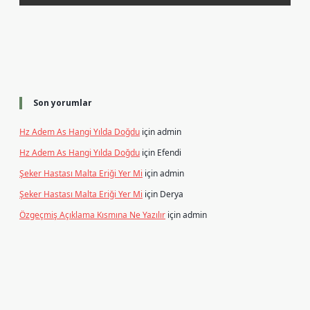
Son yorumlar
Hz Adem As Hangi Yılda Doğdu
için
admin
Hz Adem As Hangi Yılda Doğdu
için
Efendi
Şeker Hastası Malta Eriği Yer Mi
için
admin
Şeker Hastası Malta Eriği Yer Mi
için
Derya
Özgeçmiş Açıklama Kısmına Ne Yazılır
için
admin