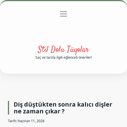
menüyü
Anasayfa
Gizlilik Politikası
Yasal Uyarı
aç
Hakkımızda
Stil Dolu Tüyolar
Saç ve tarzla ilgili eğlenceli öneriler!
Diş düştükten sonra kalıcı dişler
ne zaman çıkar ?
Tarih: Haziran 11, 2026