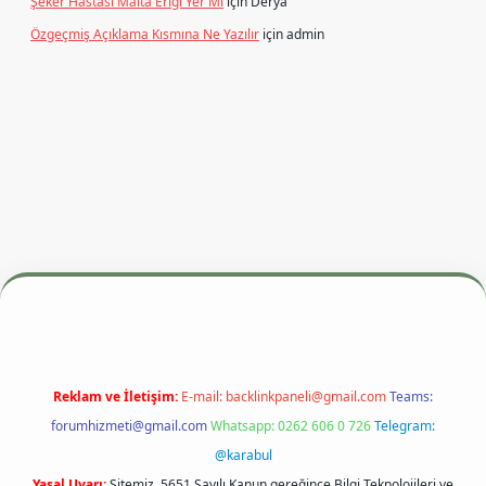
Şeker Hastası Malta Eriği Yer Mi
için
Derya
Özgeçmiş Açıklama Kısmına Ne Yazılır
için
admin
betexper.xyz
m elexbet
Reklam ve İletişim:
E-mail:
backlinkpaneli@gmail.com
Teams:
forumhizmeti@gmail.com
Whatsapp: 0262 606 0 726
Telegram:
@karabul
Yasal Uyarı:
Sitemiz, 5651 Sayılı Kanun gereğince Bilgi Teknolojileri ve