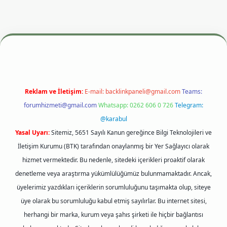
si
betexper.xyz
m elexbet
Reklam ve İletişim:
E-mail:
backlinkpaneli@gmail.com
Teams:
forumhizmeti@gmail.com
Whatsapp: 0262 606 0 726
Telegram:
@karabul
Yasal Uyarı:
Sitemiz, 5651 Sayılı Kanun gereğince Bilgi Teknolojileri ve
İletişim Kurumu (BTK) tarafından onaylanmış bir Yer Sağlayıcı olarak
hizmet vermektedir. Bu nedenle, sitedeki içerikleri proaktif olarak
denetleme veya araştırma yükümlülüğümüz bulunmamaktadır. Ancak,
üyelerimiz yazdıkları içeriklerin sorumluluğunu taşımakta olup, siteye
üye olarak bu sorumluluğu kabul etmiş sayılırlar. Bu internet sitesi,
herhangi bir marka, kurum veya şahıs şirketi ile hiçbir bağlantısı