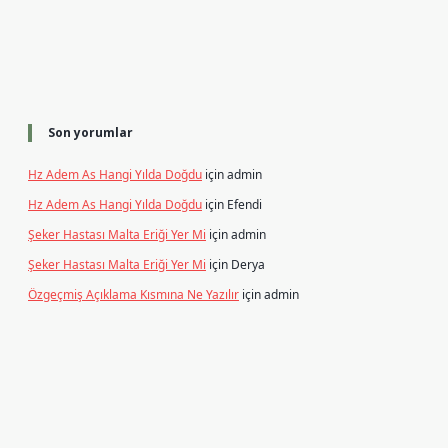
Son yorumlar
Hz Adem As Hangi Yılda Doğdu
için
admin
Hz Adem As Hangi Yılda Doğdu
için
Efendi
Şeker Hastası Malta Eriği Yer Mi
için
admin
Şeker Hastası Malta Eriği Yer Mi
için
Derya
Özgeçmiş Açıklama Kısmına Ne Yazılır
için
admin