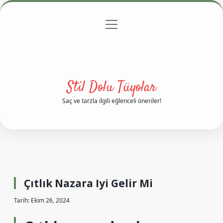
menüyü
Anasayfa
Gizlilik Politikası
Yasal Uyarı
aç
Hakkımızda
Stil Dolu Tüyolar
Saç ve tarzla ilgili eğlenceli öneriler!
Çıtlık Nazara Iyi Gelir Mi
Tarih: Ekim 26, 2024