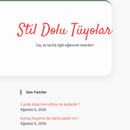
Stil Dolu Tüyolar
Saç ve tarzla ilgili eğlenceli öneriler!
Sidebar
vd casino giriş
ilbet casino
ilbet yeni giriş
Betexper giriş adres
Son Yazılar
Cunda Adası’nın nüfusu ne kadardır ?
Ağustos 6, 2026
Kumaş boyama da sıkma yapılır mı ?
Ağustos 6, 2026