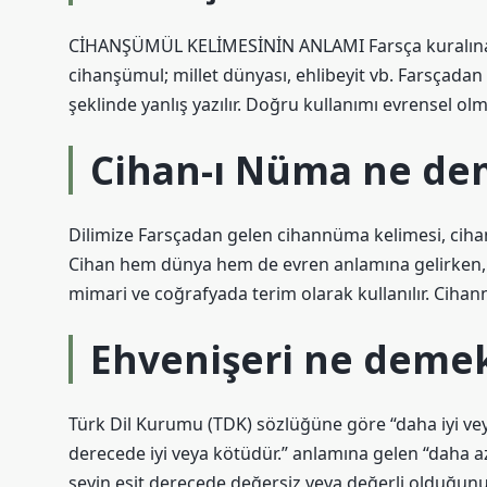
CİHANŞÜMÜL KELİMESİNİN ANLAMI Farsça kuralına g
cihanşümul; millet dünyası, ehlibeyit vb. Farsçada
şeklinde yanlış yazılır. Doğru kullanımı evrensel olma
Cihan-ı Nüma ne de
Dilimize Farsçadan gelen cihannüma kelimesi, cihan
Cihan hem dünya hem de evren anlamına gelirken, 
mimari ve coğrafyada terim olarak kullanılır. Ciha
Ehvenişeri ne deme
Türk Dil Kurumu (TDK) sözlüğüne göre “daha ​​iyi vey
derecede iyi veya kötüdür.” anlamına gelen “daha ​​a
şeyin eşit derecede değersiz veya değerli olduğunu g