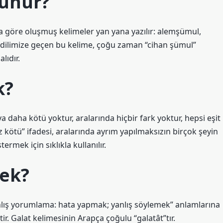
kunur?
öre oluşmuş kelimeler yan yana yazılır: alemşümul,
n dilimize geçen bu kelime, çoğu zaman “cihan şümul”
lıdır.
k?
a daha kötü yoktur, aralarında hiçbir fark yoktur, hepsi eşit
z kötü” ifadesi, aralarında ayrım yapılmaksızın birçok şeyin
mek için sıklıkla kullanılır.
ek?
 yanlış yorumlama: hata yapmak; yanlış söylemek” anlamlarına
ir. Galat kelimesinin Arapça çoğulu “galatât”tır.