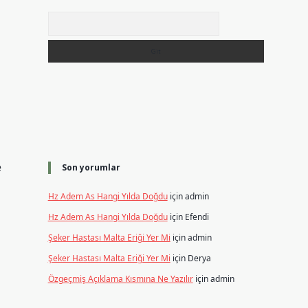
Arama
e
Son yorumlar
Hz Adem As Hangi Yılda Doğdu
için
admin
Hz Adem As Hangi Yılda Doğdu
için
Efendi
Şeker Hastası Malta Eriği Yer Mi
için
admin
Şeker Hastası Malta Eriği Yer Mi
için
Derya
Özgeçmiş Açıklama Kısmına Ne Yazılır
için
admin