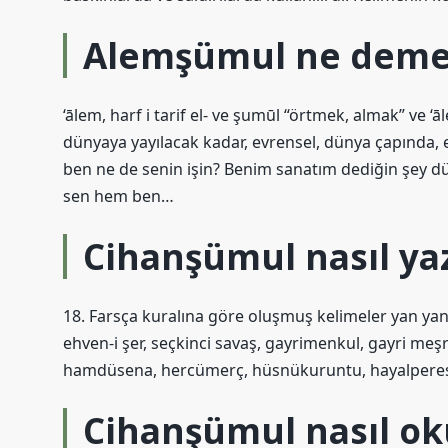
Alemşümul ne dem
‘ālem, harf i tarif el- ve şumūl “örtmek, almak” ve
dünyaya yayılacak kadar, evrensel, dünya çapında,
ben ne de senin işin? Benim sanatım dediğin şey d
sen hem ben…
Cihanşümul nasıl yaz
18. Farsça kuralına göre oluşmuş kelimeler yan yana
ehven-i şer, seçkinci savaş, gayrimenkul, gayri meşr
hamdüsena, hercümerç, hüsnükuruntu, hayalperest
Cihanşümul nasıl o