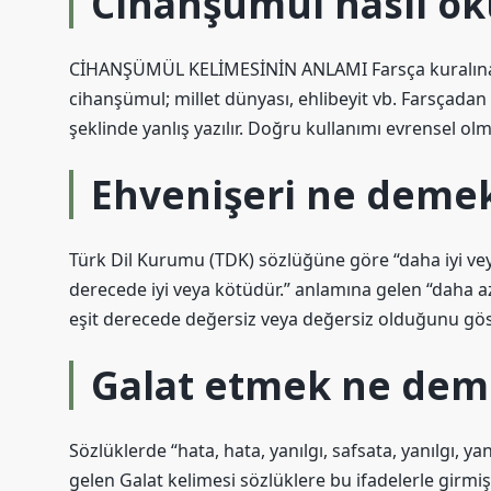
Cihanşümul nasıl o
CİHANŞÜMÜL KELİMESİNİN ANLAMI Farsça kuralına g
cihanşümul; millet dünyası, ehlibeyit vb. Farsçada
şeklinde yanlış yazılır. Doğru kullanımı evrensel olma
Ehvenişeri ne deme
Türk Dil Kurumu (TDK) sözlüğüne göre “daha ​​iyi vey
derecede iyi veya kötüdür.” anlamına gelen “daha ​​a
eşit derecede değersiz veya değersiz olduğunu göster
Galat etmek ne dem
Sözlüklerde “hata, hata, yanılgı, safsata, yanılgı,
gelen Galat kelimesi sözlüklere bu ifadelerle girmişt