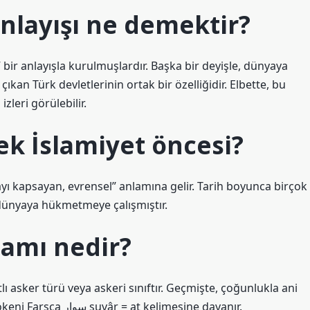
nlayışı ne demektir?
l” bir anlayışla kurulmuşlardır. Başka bir deyişle, dünyaya
n Türk devletlerinin ortak bir özelliğidir. Elbette, bu
leri görülebilir.
k İslamiyet öncesi?
yı kapsayan, evrensel” anlamına gelir. Tarih boyunca birçok
dünyaya hükmetmeye çalışmıştır.
lamı nedir?
atlı asker türü veya askeri sınıftır. Geçmişte, çoğunlukla ani
baskınlarda ve saldırılarda kullanılırdı. Kelimenin kökeni Farsça سوار suvâr = at kelimesine dayanır.