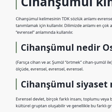
Cihanşümul ki
Cihanşümul kelimesinin TDK sözlük anlamı evrenseld
tanımlamak için kullanılır. Dilimizde anlamı en çok
“evrensel” anlamında kullanılır.
Cihanşümul nedir O
(Farsça cihan ve ar. Şumūl “örtmek” cihan-şumūl i
ölçüde, evrensel, evrensel, evrensel.
Cihanşümul siyaset
Evrensel devlet, birçok farklı insanı, toplumu veya bö
kültürel gruptan oluşabilir ve genellikle bu farklı g