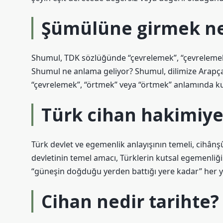
Şümülüne girmek n
Shumul, TDK sözlüğünde “çevrelemek”, “çevrelemek”
Shumul ne anlama geliyor? Shumul, dilimize Arapçada
“çevrelemek”, “örtmek” veya “örtmek” anlamında kul
Türk cihan hakimiye
Türk devlet ve egemenlik anlayışının temeli, cihânş
devletinin temel amacı, Türklerin kutsal egemenliğ
“güneşin doğduğu yerden battığı yere kadar” her y
Cihan nedir tarihte?