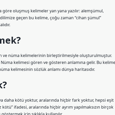
öre oluşmuş kelimeler yan yana yazılır: alemşümul,
n dilimize geçen bu kelime, çoğu zaman “cihan şümul”
lıdır.
mek?
 ve nüma kelimelerinin birleştirilmesiyle oluşturulmuştur.
Nüma kelimesi gören ve gösteren anlamına gelir. Bu kelim
nnüma kelimesinin sözlük anlamı dünya haritasıdır.
k?
a daha kötü yoktur, aralarında hiçbir fark yoktur, hepsi eşit
z kötü” ifadesi, aralarında hiçbir ayrım yapılmaksızın birçok
östermek için sıklıkla kullanılır.