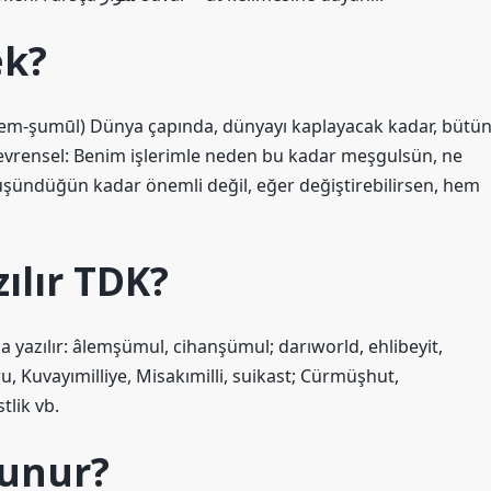
ek?
 ‘ālem-şumūl) Dünya çapında, dünyayı kaplayacak kadar, bütü
 evrensel: Benim işlerimle neden bu kadar meşgulsün, ne
üşündüğün kadar önemli değil, eğer değiştirebilirsen, hem
ılır TDK?
 yazılır: âlemşümul, cihanşümul; darıworld, ehlibeyit,
u, Kuvayımilliye, Misakımilli, suikast; Cürmüşhut,
lik vb.
kunur?