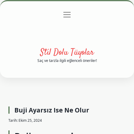
menüyü
Anasayfa
Gizlilik Politikası
Yasal Uyarı
aç
Hakkımızda
Stil Dolu Tüyolar
Saç ve tarzla ilgili eğlenceli öneriler!
Buji Ayarsız Ise Ne Olur
Tarih: Ekim 25, 2024