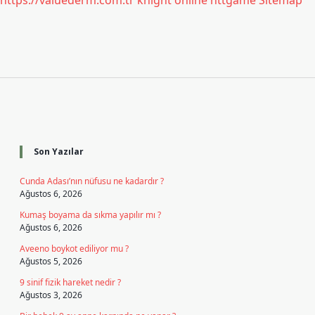
https://valuederm.com.tr
knight online
nttgame
Sitemap
Sidebar
Son Yazılar
Cunda Adası’nın nüfusu ne kadardır ?
Ağustos 6, 2026
Kumaş boyama da sıkma yapılır mı ?
Ağustos 6, 2026
Aveeno boykot ediliyor mu ?
Ağustos 5, 2026
9 sinif fizik hareket nedir ?
Ağustos 3, 2026