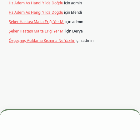
Hz Adem As Hangi Yılda Doğdu
için
admin
Hz Adem As Hangi Yılda Doğdu
için
Efendi
Şeker Hastası Malta Eriği Yer Mi
için
admin
Şeker Hastası Malta Eriği Yer Mi
için
Derya
Özgeçmiş Açıklama Kısmına Ne Yazılır
için
admin
si
betexper.xyz
m elexbet