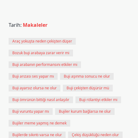
Tarih:
Makaleler
Araç yokuşta neden çekişten düşer
Bozuk buji arabaya zarar verir mi
Buji arabanın performansını etkiler mi
Buji arızası ses yapar mı
Buji aşınma sonucu ne olur
Buji ayarsız olursa ne olur
Buji çekişten düşürür mü
Buji ömrünün bittiği nasıl anlaşılır
Buji rölantiyi etkiler mi
Buji vuruntu yapar mı
Bujiler kurum bağlarsa ne olur
Bujiler meme yapmış ne demek
Bujilerde sıkıntı varsa ne olur
Çekiş düşüklüğü neden olur