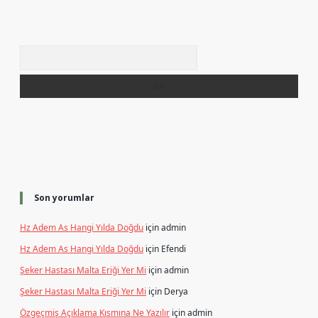
Arama
Son yorumlar
Hz Adem As Hangi Yılda Doğdu
için
admin
Hz Adem As Hangi Yılda Doğdu
için
Efendi
Şeker Hastası Malta Eriği Yer Mi
için
admin
Şeker Hastası Malta Eriği Yer Mi
için
Derya
Özgeçmiş Açıklama Kısmına Ne Yazılır
için
admin