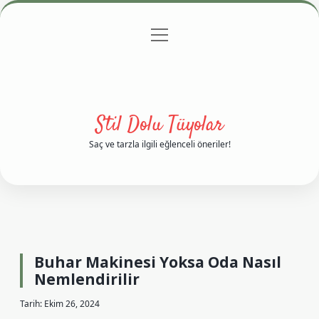
menüyü
Anasayfa
Gizlilik Politikası
Yasal Uyarı
aç
Hakkımızda
Stil Dolu Tüyolar
Saç ve tarzla ilgili eğlenceli öneriler!
Buhar Makinesi Yoksa Oda Nasıl
Nemlendirilir
Tarih: Ekim 26, 2024