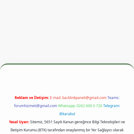
resi
betexper.xyz
m elexbet
Reklam ve İletişim:
E-mail:
backlinkpaneli@gmail.com
Teams:
forumhizmeti@gmail.com
Whatsapp: 0262 606 0 726
Telegram:
@karabul
Yasal Uyarı:
Sitemiz, 5651 Sayılı Kanun gereğince Bilgi Teknolojileri ve
İletişim Kurumu (BTK) tarafından onaylanmış bir Yer Sağlayıcı olarak