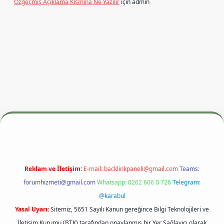
Özgeçmiş Açıklama Kısmına Ne Yazılır
için
admin
dresi
betexper.xyz
m elexbet
Reklam ve İletişim:
E-mail:
backlinkpaneli@gmail.com
Teams:
forumhizmeti@gmail.com
Whatsapp: 0262 606 0 726
Telegram:
@karabul
Yasal Uyarı:
Sitemiz, 5651 Sayılı Kanun gereğince Bilgi Teknolojileri ve
İletişim Kurumu (BTK) tarafından onaylanmış bir Yer Sağlayıcı olarak