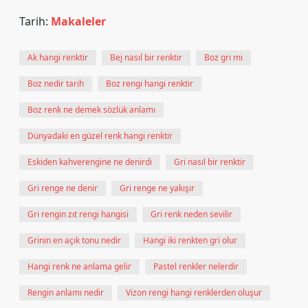
Tarih:
Makaleler
Ak hangi renktir
Bej nasıl bir renktir
Boz gri mi
Boz nedir tarih
Boz rengi hangi renktir
Boz renk ne demek sözlük anlamı
Dünyadaki en güzel renk hangi renktir
Eskiden kahverengine ne denirdi
Gri nasıl bir renktir
Gri renge ne denir
Gri renge ne yakışır
Gri rengin zıt rengi hangisi
Gri renk neden sevilir
Grinin en açık tonu nedir
Hangi iki renkten gri olur
Hangi renk ne anlama gelir
Pastel renkler nelerdir
Rengin anlamı nedir
Vizon rengi hangi renklerden oluşur