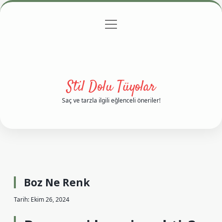
menüyü
Anasayfa
Gizlilik Politikası
Yasal Uyarı
aç
Hakkımızda
Stil Dolu Tüyolar
Saç ve tarzla ilgili eğlenceli öneriler!
Boz Ne Renk
Tarih: Ekim 26, 2024