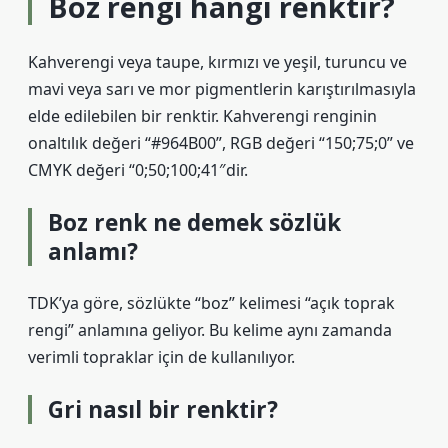
Boz rengi hangi renktir?
Kahverengi veya taupe, kırmızı ve yeşil, turuncu ve
mavi veya sarı ve mor pigmentlerin karıştırılmasıyla
elde edilebilen bir renktir. Kahverengi renginin
onaltılık değeri “#964B00”, RGB değeri “150;75;0” ve
CMYK değeri “0;50;100;41″dir.
Boz renk ne demek sözlük
anlamı?
TDK’ya göre, sözlükte “boz” kelimesi “açık toprak
rengi” anlamına geliyor. Bu kelime aynı zamanda
verimli topraklar için de kullanılıyor.
Gri nasıl bir renktir?