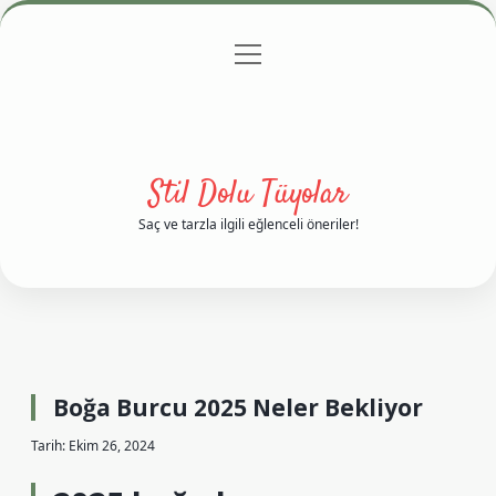
menüyü
Anasayfa
Gizlilik Politikası
Yasal Uyarı
aç
Hakkımızda
Stil Dolu Tüyolar
Saç ve tarzla ilgili eğlenceli öneriler!
Boğa Burcu 2025 Neler Bekliyor
Tarih: Ekim 26, 2024