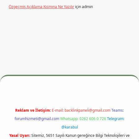
Özgeçmiş Açıklama Kısmına Ne Yazılır
için
admin
si
betexper.xyz
m elexbet
Reklam ve İletişim:
E-mail:
backlinkpaneli@gmail.com
Teams:
forumhizmeti@gmail.com
Whatsapp: 0262 606 0 726
Telegram:
@karabul
Yasal Uyarı:
Sitemiz, 5651 Sayılı Kanun gereğince Bilgi Teknolojileri ve