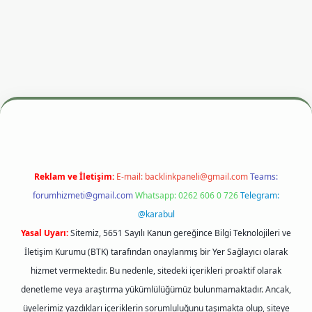
ş adresi
betexper.xyz
m elexbet
Reklam ve İletişim:
E-mail:
backlinkpaneli@gmail.com
Teams:
forumhizmeti@gmail.com
Whatsapp: 0262 606 0 726
Telegram:
@karabul
Yasal Uyarı:
Sitemiz, 5651 Sayılı Kanun gereğince Bilgi Teknolojileri ve
İletişim Kurumu (BTK) tarafından onaylanmış bir Yer Sağlayıcı olarak
hizmet vermektedir. Bu nedenle, sitedeki içerikleri proaktif olarak
denetleme veya araştırma yükümlülüğümüz bulunmamaktadır. Ancak,
üyelerimiz yazdıkları içeriklerin sorumluluğunu taşımakta olup, siteye