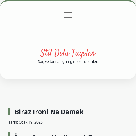
menüyü
Anasayfa
Gizlilik Politikası
Yasal Uyarı
aç
Hakkımızda
Stil Dolu Tüyolar
Saç ve tarzla ilgili eğlenceli öneriler!
Biraz Ironi Ne Demek
Tarih: Ocak 19, 2025