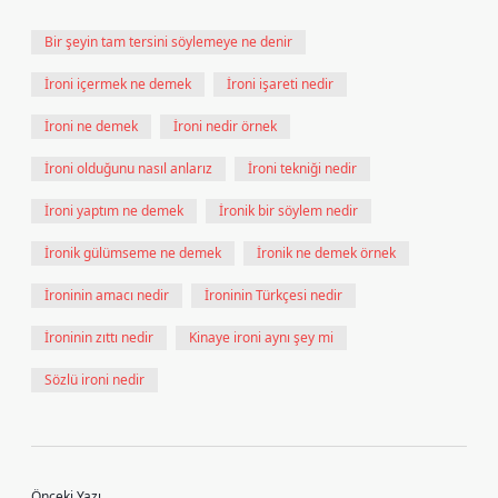
Bir şeyin tam tersini söylemeye ne denir
İroni içermek ne demek
İroni işareti nedir
İroni ne demek
İroni nedir örnek
İroni olduğunu nasıl anlarız
İroni tekniği nedir
İroni yaptım ne demek
İronik bir söylem nedir
İronik gülümseme ne demek
İronik ne demek örnek
İroninin amacı nedir
İroninin Türkçesi nedir
İroninin zıttı nedir
Kinaye ironi aynı şey mi
Sözlü ironi nedir
Önceki Yazı