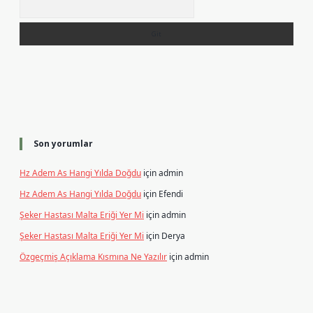
Son yorumlar
Hz Adem As Hangi Yılda Doğdu
için
admin
Hz Adem As Hangi Yılda Doğdu
için
Efendi
Şeker Hastası Malta Eriği Yer Mi
için
admin
Şeker Hastası Malta Eriği Yer Mi
için
Derya
Özgeçmiş Açıklama Kısmına Ne Yazılır
için
admin