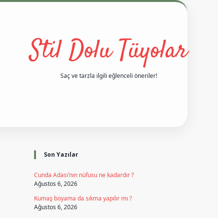
Stil Dolu Tüyolar
Saç ve tarzla ilgili eğlenceli öneriler!
Sidebar
d casino giriş
ilbet casino
ilbet yeni giriş
Betexper giriş adresi
Son Yazılar
Cunda Adası’nın nüfusu ne kadardır ?
Ağustos 6, 2026
Kumaş boyama da sıkma yapılır mı ?
Ağustos 6, 2026