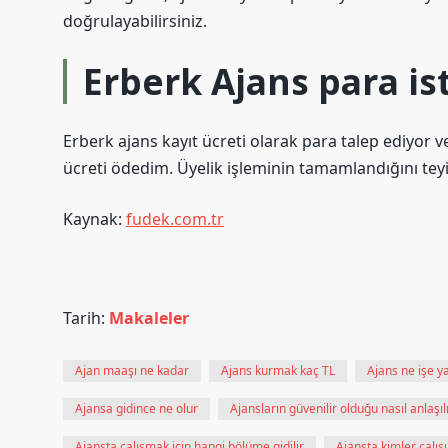
doğrulayabilirsiniz.
Erberk Ajans para is
Erberk ajans kayıt ücreti olarak para talep ediyor v
ücreti ödedim. Üyelik işleminin tamamlandığını tey
Kaynak:
fudek.com.tr
Tarih:
Makaleler
Ajan maaşı ne kadar
Ajans kurmak kaç TL
Ajans ne işe y
Ajansa gidince ne olur
Ajansların güvenilir olduğu nasıl anlaşıl
Ajansta çalışmak için hangi bölüme gidilir
Ajansta kimler çalışı