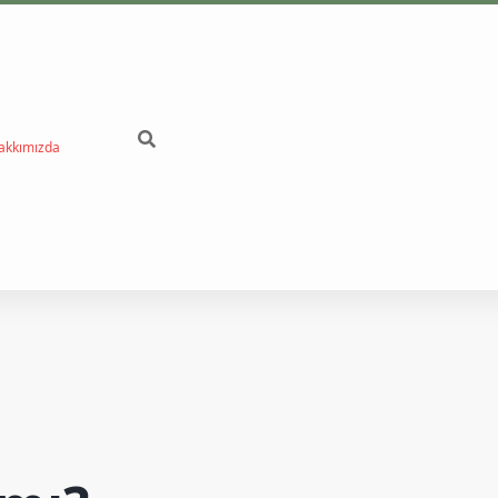
akkımızda
betci
v