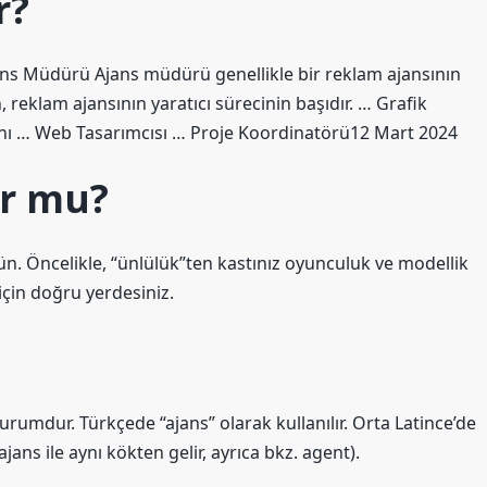
r?
Ajans Müdürü Ajans müdürü genellikle bir reklam ajansının
reklam ajansının yaratıcı sürecinin başıdır. … Grafik
anı … Web Tasarımcısı … Proje Koordinatörü12 Mart 2024
ur mu?
n. Öncelikle, “ünlülük”ten kastınız oyunculuk ve modellik
için doğru yerdesiniz.
kurumdur. Türkçede “ajans” olarak kullanılır. Orta Latince’de
jans ile aynı kökten gelir, ayrıca bkz. agent).