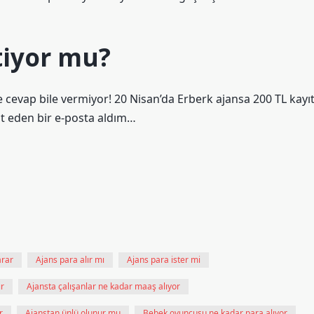
tiyor mu?
e cevap bile vermiyor! 20 Nisan’da Erberk ajansa 200 TL kayı
it eden bir e-posta aldım…
arar
Ajans para alır mı
Ajans para ister mi
ır
Ajansta çalışanlar ne kadar maaş alıyor
r
Ajanstan ünlü olunur mu
Bebek oyuncusu ne kadar para alıyor