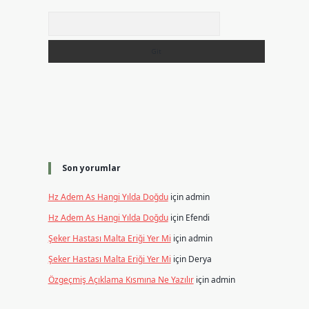
Arama
Son yorumlar
Hz Adem As Hangi Yılda Doğdu
için
admin
Hz Adem As Hangi Yılda Doğdu
için
Efendi
Şeker Hastası Malta Eriği Yer Mi
için
admin
Şeker Hastası Malta Eriği Yer Mi
için
Derya
Özgeçmiş Açıklama Kısmına Ne Yazılır
için
admin