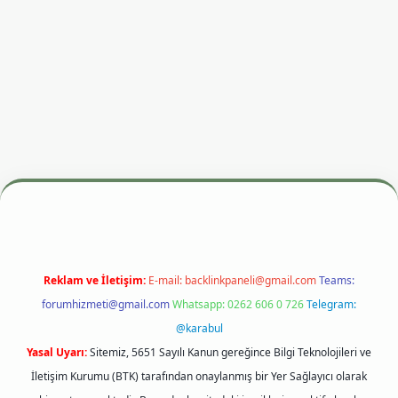
esi
betexper.xyz
m elexbet
Reklam ve İletişim:
E-mail:
backlinkpaneli@gmail.com
Teams:
forumhizmeti@gmail.com
Whatsapp: 0262 606 0 726
Telegram:
@karabul
Yasal Uyarı:
Sitemiz, 5651 Sayılı Kanun gereğince Bilgi Teknolojileri ve
İletişim Kurumu (BTK) tarafından onaylanmış bir Yer Sağlayıcı olarak