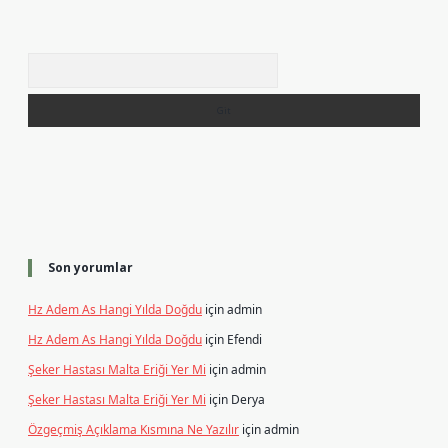
Arama
Son yorumlar
Hz Adem As Hangi Yılda Doğdu
için
admin
Hz Adem As Hangi Yılda Doğdu
için
Efendi
Şeker Hastası Malta Eriği Yer Mi
için
admin
Şeker Hastası Malta Eriği Yer Mi
için
Derya
Özgeçmiş Açıklama Kısmına Ne Yazılır
için
admin