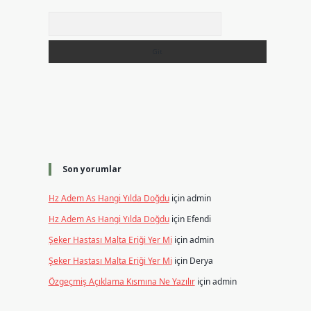
Arama
Son yorumlar
Hz Adem As Hangi Yılda Doğdu
için
admin
Hz Adem As Hangi Yılda Doğdu
için
Efendi
Şeker Hastası Malta Eriği Yer Mi
için
admin
Şeker Hastası Malta Eriği Yer Mi
için
Derya
Özgeçmiş Açıklama Kısmına Ne Yazılır
için
admin