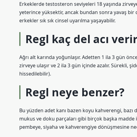
Erkeklerde testosteron seviyeleri 18 yaşında zirveye
yeterince yüksektir, ancak bundan sonra yavaş bir 
erkekler sık ​​sık cinsel uyarılma yaşayabilir.
Regl kaç del acı veri
Ağrı alt karında yoğunlaşır. Adetten 1 ila 3 gün ön
zirveye ulaşır ve 2 ila 3 gün içinde azalır. Sürekli, ş
hissedilebilir).
Regl neye benzer?
Bu yüzden adet kanı bazen koyu kahverengi, bazı du
mukus ve doku parçaları gibi birçok başka madde iç
pembeye, siyaha ve kahverengiye dönüşmesine nede