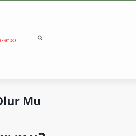
akkımızda
betc
 Olur Mu