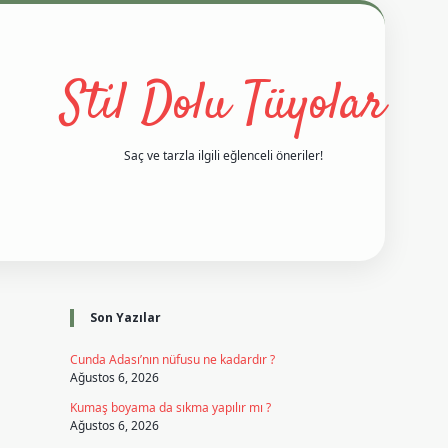
Stil Dolu Tüyolar
Saç ve tarzla ilgili eğlenceli öneriler!
Sidebar
i
vd casino giriş
ilbet casino
ilbet yeni giriş
Betexper giriş adre
Son Yazılar
Cunda Adası’nın nüfusu ne kadardır ?
Ağustos 6, 2026
Kumaş boyama da sıkma yapılır mı ?
Ağustos 6, 2026