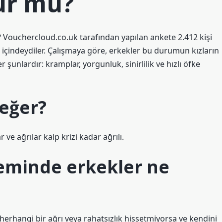
lur mu?
Vouchercloud.co.uk tarafından yapılan ankete 2.412 kişi
şki içindeydiler. Çalışmaya göre, erkekler bu durumun kızların
 şunlardır: kramplar, yorgunluk, sinirlilik ve hızlı öfke
değer?
e ağrılar kalp krizi kadar ağrılı.
eminde erkekler ne
 herhangi bir ağrı veya rahatsızlık hissetmiyorsa ve kendini