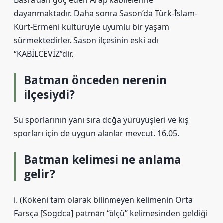
Basra’dan göç eden Arap kabilelerine
dayanmaktadır. Daha sonra Sason’da Türk-İslam-
Kürt-Ermeni kültürüyle uyumlu bir yaşam
sürmektedirler. Sason ilçesinin eski adı
“KABİLCEVİZ”dir.
Batman önceden nerenin
ilçesiydi?
Su sporlarının yanı sıra doğa yürüyüşleri ve kış
sporları için de uygun alanlar mevcut. 16.05.
Batman kelimesi ne anlama
gelir?
i. (Kökeni tam olarak bilinmeyen kelimenin Orta
Farsça [Sogdca] patmān “ölçü” kelimesinden geldiği