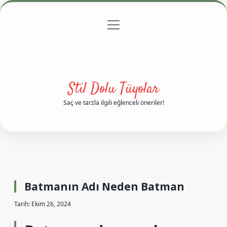
menüyü
Anasayfa
Gizlilik Politikası
Yasal Uyarı
aç
Hakkımızda
Stil Dolu Tüyolar
Saç ve tarzla ilgili eğlenceli öneriler!
Batmanın Adı Neden Batman
Tarih: Ekim 26, 2024