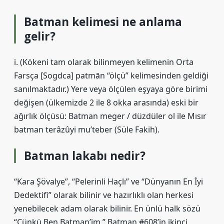
Batman kelimesi ne anlama
gelir?
i. (Kökeni tam olarak bilinmeyen kelimenin Orta
Farsça [Sogdca] patmān “ölçü” kelimesinden geldiği
sanılmaktadır.) Yere veya ölçülen eşyaya göre birimi
değişen (ülkemizde 2 ile 8 okka arasında) eski bir
ağırlık ölçüsü: Batman meger / düzdüler ol ile Mısır
batman terâzûyi mu’teber (Süle Fakih).
Batman lakabı nedir?
“Kara Şövalye”, “Pelerinli Haçlı” ve “Dünyanın En İyi
Dedektifi” olarak bilinir ve hazırlıklı olan herkesi
yenebilecek adam olarak bilinir. En ünlü halk sözü
“Çünkü Ben Batman’im.” Batman #608’in ikinci