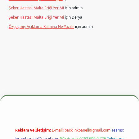
Şeker Hastası Malta Eriği Yer Mi
için
admin
Şeker Hastası Malta Eriği Yer Mi
için
Derya
Özgeçmiş Açıklama Kısmına Ne Yazılır
için
admin
resi
betexper.xyz
m elexbet
Reklam ve İletişim:
E-mail:
backlinkpaneli@gmail.com
Teams:
forumhizmeti@gmail.com
Whatsapp: 0262 606 0 726
Telegram: