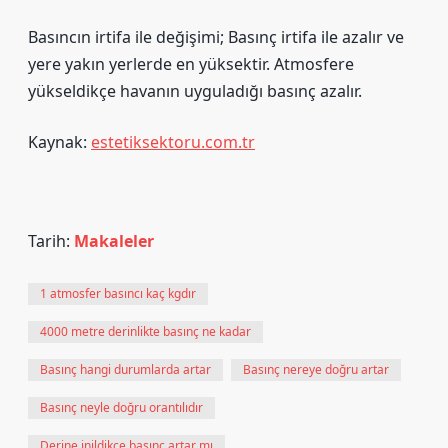
Basıncın irtifa ile değişimi; Basınç irtifa ile azalır ve
yere yakın yerlerde en yüksektir. Atmosfere
yükseldikçe havanın uyguladığı basınç azalır.
Kaynak:
estetiksektoru.com.tr
Tarih:
Makaleler
1 atmosfer basıncı kaç kgdır
4000 metre derinlikte basınç ne kadar
Basınç hangi durumlarda artar
Basınç nereye doğru artar
Basınç neyle doğru orantılıdır
Derine inildikçe basınç artar mı