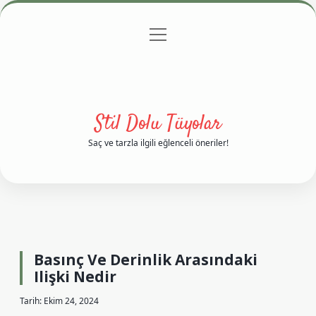
menüyü
Anasayfa
Gizlilik Politikası
Yasal Uyarı
aç
Hakkımızda
Stil Dolu Tüyolar
Saç ve tarzla ilgili eğlenceli öneriler!
Basınç Ve Derinlik Arasındaki
Ilişki Nedir
Tarih: Ekim 24, 2024