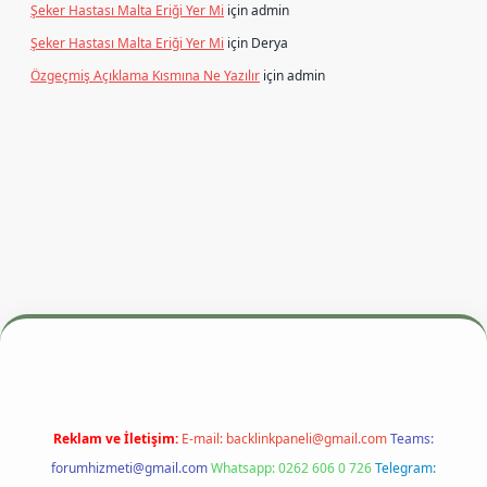
Şeker Hastası Malta Eriği Yer Mi
için
admin
Şeker Hastası Malta Eriği Yer Mi
için
Derya
Özgeçmiş Açıklama Kısmına Ne Yazılır
için
admin
esi
betexper.xyz
m elexbet
Reklam ve İletişim:
E-mail:
backlinkpaneli@gmail.com
Teams:
forumhizmeti@gmail.com
Whatsapp: 0262 606 0 726
Telegram: