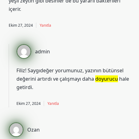
yeşil zeytin gibi besinler de bu yararlı bakterileri
içerir.
Ekim 27, 2024
Yanıtla
admin
Filiz! Saygıdeğer yorumunuz, yazının bütünsel
değerini
artırdı ve çalışmayı daha
doyurucu
hale
getirdi.
Ekim 27, 2024
Yanıtla
Ozan