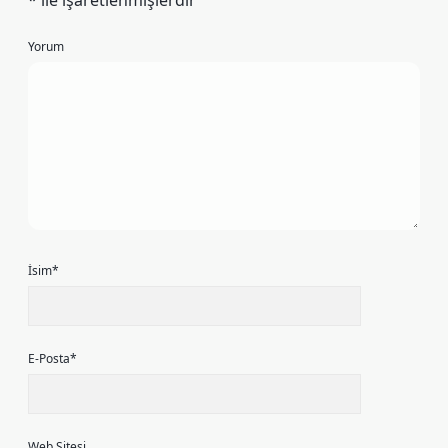
*
ile işaretlenmişlerdir
Yorum
İsim*
E-Posta*
Web Sitesi