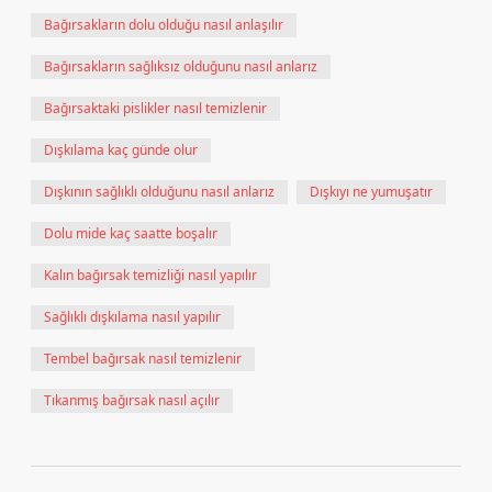
Bağırsakların dolu olduğu nasıl anlaşılır
Bağırsakların sağlıksız olduğunu nasıl anlarız
Bağırsaktaki pislikler nasıl temizlenir
Dışkılama kaç günde olur
Dışkının sağlıklı olduğunu nasıl anlarız
Dışkıyı ne yumuşatır
Dolu mide kaç saatte boşalır
Kalın bağırsak temizliği nasıl yapılır
Sağlıklı dışkılama nasıl yapılır
Tembel bağırsak nasıl temizlenir
Tıkanmış bağırsak nasıl açılır