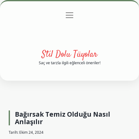
menüyü
Anasayfa
Gizlilik Politikası
Yasal Uyarı
aç
Hakkımızda
Stil Dolu Tüyolar
Saç ve tarzla ilgili eğlenceli öneriler!
Bağırsak Temiz Olduğu Nasıl
Anlaşılır
Tarih: Ekim 24, 2024