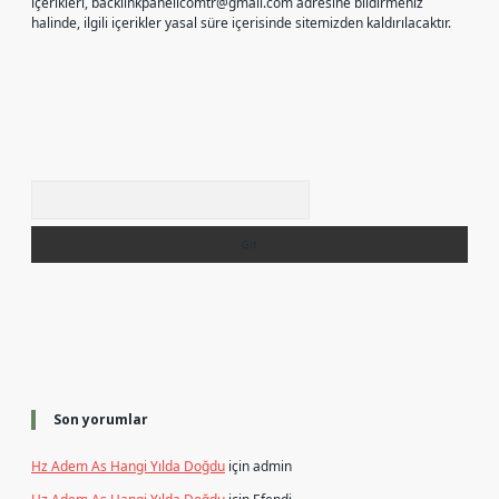
içerikleri,
backlinkpanelicomtr@gmail.com
adresine bildirmeniz
halinde, ilgili içerikler yasal süre içerisinde sitemizden kaldırılacaktır.
Arama
Son yorumlar
Hz Adem As Hangi Yılda Doğdu
için
admin