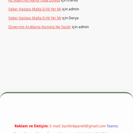
Hz Adem As Hangi Yılda Doğdu
için
Efendi
Şeker Hastası Malta Eriği Yer Mi
için
admin
Şeker Hastası Malta Eriği Yer Mi
için
Derya
Özgeçmiş Açıklama Kısmına Ne Yazılır
için
admin
.xyz
m elexbet
Reklam ve İletişim:
E-mail:
backlinkpaneli@gmail.com
Teams: