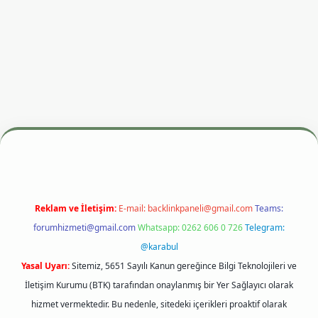
adresi
betexper.xyz
m elexbet
Reklam ve İletişim:
E-mail:
backlinkpaneli@gmail.com
Teams:
forumhizmeti@gmail.com
Whatsapp: 0262 606 0 726
Telegram:
@karabul
Yasal Uyarı:
Sitemiz, 5651 Sayılı Kanun gereğince Bilgi Teknolojileri ve
İletişim Kurumu (BTK) tarafından onaylanmış bir Yer Sağlayıcı olarak
hizmet vermektedir. Bu nedenle, sitedeki içerikleri proaktif olarak