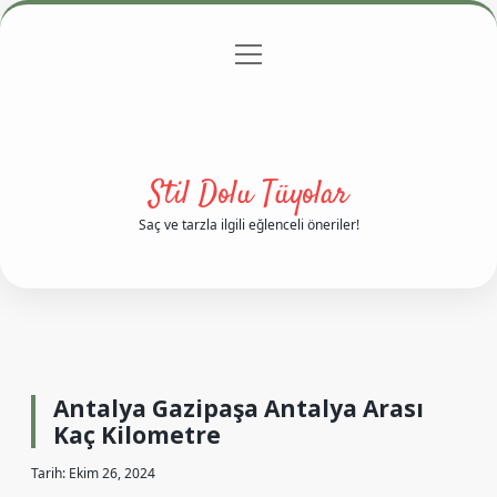
menüyü
Anasayfa
Gizlilik Politikası
Yasal Uyarı
aç
Hakkımızda
Stil Dolu Tüyolar
Saç ve tarzla ilgili eğlenceli öneriler!
Antalya Gazipaşa Antalya Arası
Kaç Kilometre
Tarih: Ekim 26, 2024