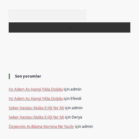
Arama
Son yorumlar
Hz Adem As Hangi Yılda Doğdu
için
admin
Hz Adem As Hangi Yılda Doğdu
için
Efendi
Şeker Hastası Malta Eriği Yer Mi
için
admin
Şeker Hastası Malta Eriği Yer Mi
için
Derya
Özgeçmiş Açıklama Kısmına Ne Yazılır
için
admin