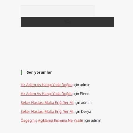
Arama
Son yorumlar
Hz Adem As Hangi Yılda Doğdu
için
admin
Hz Adem As Hangi Yılda Doğdu
için
Efendi
Şeker Hastası Malta Eriği Yer Mi
için
admin
Şeker Hastası Malta Eriği Yer Mi
için
Derya
Özgeçmiş Açıklama Kısmına Ne Yazılır
için
admin