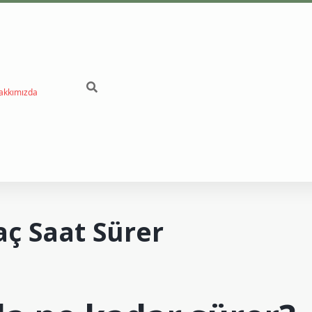
akkımızda
betci
aç Saat Sürer