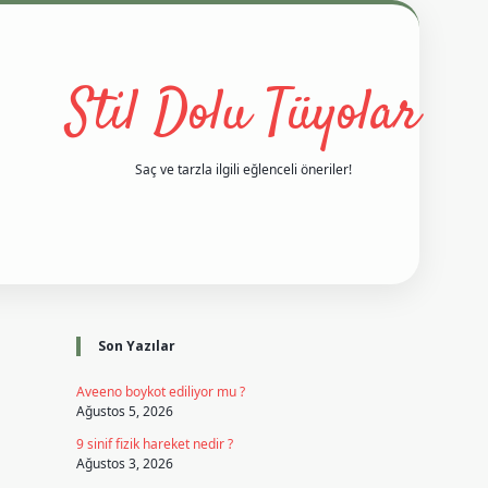
Stil Dolu Tüyolar
Saç ve tarzla ilgili eğlenceli öneriler!
Sidebar
vd casino giriş
ilbet casino
ilbet yeni giriş
Betexper giriş adres
Son Yazılar
Aveeno boykot ediliyor mu ?
Ağustos 5, 2026
9 sinif fizik hareket nedir ?
Ağustos 3, 2026