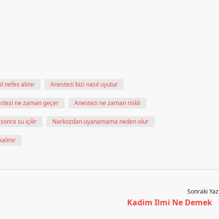
l nefes alınır
Anestezi bizi nasıl uyutur
stezi ne zaman geçer
Anestezi ne zaman riskli
onra su içilir
Narkozdan uyanamama neden olur
alınır
Sonraki Yaz
Kadim Ilmi Ne Demek