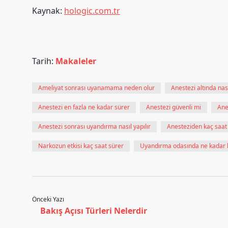
Kaynak:
hologic.com.tr
Tarih:
Makaleler
Ameliyat sonrası uyanamama neden olur
Anestezi altında nası
Anestezi en fazla ne kadar sürer
Anestezi güvenli mi
Ane
Anestezi sonrası uyandırma nasıl yapılır
Anesteziden kaç saat s
Narkozun etkisi kaç saat sürer
Uyandırma odasında ne kadar k
Önceki Yazı
Bakış Açısı Türleri Nelerdir