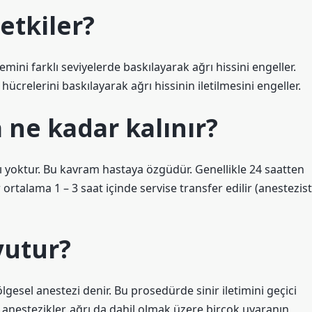
etkiler?
temini farklı seviyelerde baskılayarak ağrı hissini engeller.
hücrelerini baskılayarak ağrı hissinin iletilmesini engeller.
ne kadar kalınır?
 yoktur. Bu kavram hastaya özgüdür. Genellikle 24 saatten
ortalama 1 – 3 saat içinde servise transfer edilir (anestezist
yutur?
esel anestezi denir. Bu prosedürde sinir iletimini geçici
al anestezikler, ağrı da dahil olmak üzere birçok uyaranın