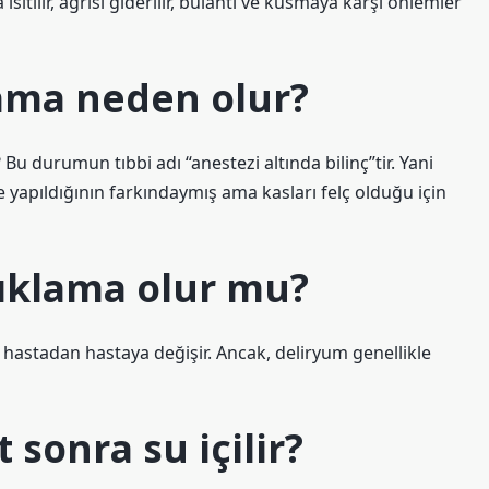
sıtılır, ağrısı giderilir, bulantı ve kusmaya karşı önlemler
ma neden olur?
 durumun tıbbi adı “anestezi altında bilinç”tir. Yani
 yapıldığının farkındaymış ama kasları felç olduğu için
yıklama olur mu?
astadan hastaya değişir. Ancak, deliryum genellikle
sonra su içilir?