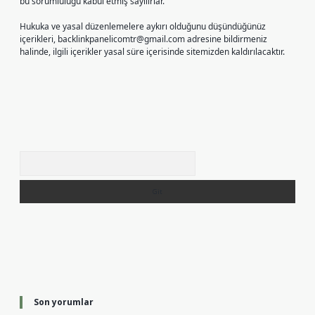
bu sorumluluğu kabul etmiş sayılırlar.
Hukuka ve yasal düzenlemelere aykırı olduğunu düşündüğünüz
içerikleri,
backlinkpanelicomtr@gmail.com
adresine bildirmeniz
halinde, ilgili içerikler yasal süre içerisinde sitemizden kaldırılacaktır.
Arama
Son yorumlar