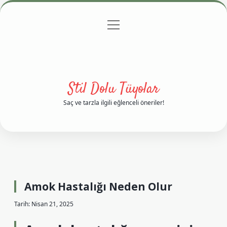
menüyü
Anasayfa
Gizlilik Politikası
Yasal Uyarı
aç
Hakkımızda
Stil Dolu Tüyolar
Saç ve tarzla ilgili eğlenceli öneriler!
Amok Hastalığı Neden Olur
Tarih: Nisan 21, 2025