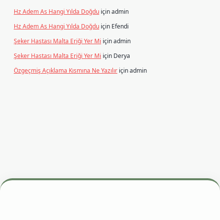
Hz Adem As Hangi Yılda Doğdu
için
admin
Hz Adem As Hangi Yılda Doğdu
için
Efendi
Şeker Hastası Malta Eriği Yer Mi
için
admin
Şeker Hastası Malta Eriği Yer Mi
için
Derya
Özgeçmiş Açıklama Kısmına Ne Yazılır
için
admin
esi
betexper.xyz
m elexbet