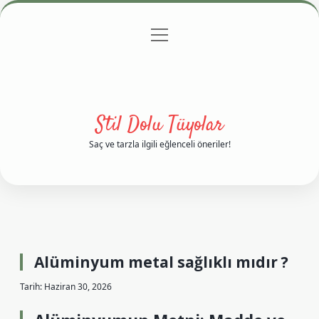
menüyü
Anasayfa
Gizlilik Politikası
Yasal Uyarı
aç
Hakkımızda
Stil Dolu Tüyolar
Saç ve tarzla ilgili eğlenceli öneriler!
Alüminyum metal sağlıklı mıdır ?
Tarih: Haziran 30, 2026