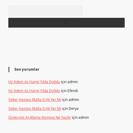
Arama
Son yorumlar
Hz Adem As Hangi Yılda Doğdu
için
admin
Hz Adem As Hangi Yılda Doğdu
için
Efendi
Şeker Hastası Malta Eriği Yer Mi
için
admin
Şeker Hastası Malta Eriği Yer Mi
için
Derya
Özgeçmiş Açıklama Kısmına Ne Yazılır
için
admin