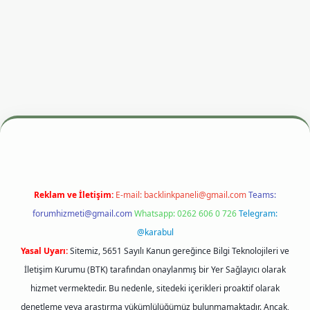
i
betexper.xyz
m elexbet
Reklam ve İletişim:
E-mail:
backlinkpaneli@gmail.com
Teams:
forumhizmeti@gmail.com
Whatsapp: 0262 606 0 726
Telegram:
@karabul
Yasal Uyarı:
Sitemiz, 5651 Sayılı Kanun gereğince Bilgi Teknolojileri ve
İletişim Kurumu (BTK) tarafından onaylanmış bir Yer Sağlayıcı olarak
hizmet vermektedir. Bu nedenle, sitedeki içerikleri proaktif olarak
denetleme veya araştırma yükümlülüğümüz bulunmamaktadır. Ancak,