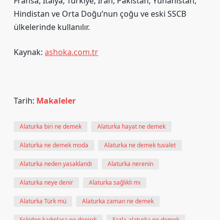
Fransa, İtalya, Türkiye, İran, Pakistan, Yunanistan,
Hindistan ve Orta Doğu’nun çoğu ve eski SSCB
ülkelerinde kullanılır.
Kaynak:
ashoka.com.tr
Tarih:
Makaleler
Alaturka biri ne demek
Alaturka hayat ne demek
Alaturka ne demek moda
Alaturka ne demek tuvalet
Alaturka neden yasaklandı
Alaturka nerenin
Alaturka neye denir
Alaturka sağlıklı mı
Alaturka Türk mü
Alaturka zaman ne demek
Eskiden kadınlara ne denirdi
Fazla alaturka ne demek