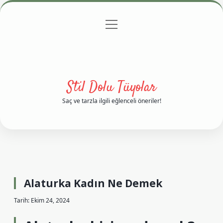
menüyü
Anasayfa
Gizlilik Politikası
Yasal Uyarı
aç
Hakkımızda
Stil Dolu Tüyolar
Saç ve tarzla ilgili eğlenceli öneriler!
Alaturka Kadın Ne Demek
Tarih: Ekim 24, 2024