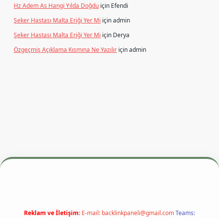
Hz Adem As Hangi Yılda Doğdu
için
Efendi
Şeker Hastası Malta Eriği Yer Mi
için
admin
Şeker Hastası Malta Eriği Yer Mi
için
Derya
Özgeçmiş Açıklama Kısmına Ne Yazılır
için
admin
dresi
betexper.xyz
m elexbet
Reklam ve İletişim:
E-mail:
backlinkpaneli@gmail.com
Teams: