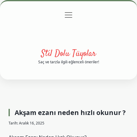
menüyü
Anasayfa
Gizlilik Politikası
Yasal Uyarı
aç
Hakkımızda
Stil Dolu Tüyolar
Saç ve tarzla ilgili eğlenceli öneriler!
Akşam ezanı neden hızlı okunur ?
Tarih: Aralık 16, 2025