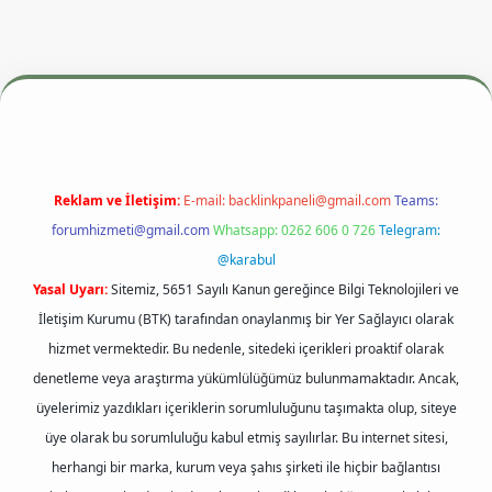
 adresi
betexper.xyz
m elexbet
Reklam ve İletişim:
E-mail:
backlinkpaneli@gmail.com
Teams:
forumhizmeti@gmail.com
Whatsapp: 0262 606 0 726
Telegram:
@karabul
Yasal Uyarı:
Sitemiz, 5651 Sayılı Kanun gereğince Bilgi Teknolojileri ve
İletişim Kurumu (BTK) tarafından onaylanmış bir Yer Sağlayıcı olarak
hizmet vermektedir. Bu nedenle, sitedeki içerikleri proaktif olarak
denetleme veya araştırma yükümlülüğümüz bulunmamaktadır. Ancak,
üyelerimiz yazdıkları içeriklerin sorumluluğunu taşımakta olup, siteye
üye olarak bu sorumluluğu kabul etmiş sayılırlar. Bu internet sitesi,
herhangi bir marka, kurum veya şahıs şirketi ile hiçbir bağlantısı