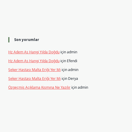
Son yorumlar
Hz Adem As Hangi Yılda Doğdu
için
admin
Hz Adem As Hangi Yılda Doğdu
için
Efendi
Şeker Hastası Malta Eriği Yer Mi
için
admin
Şeker Hastası Malta Eriği Yer Mi
için
Derya
Özgeçmiş Açıklama Kısmına Ne Yazılır
için
admin