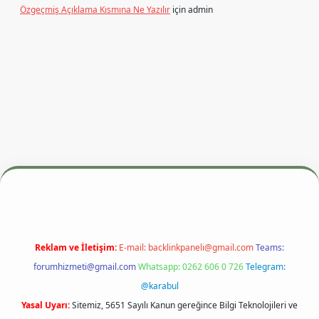
Özgeçmiş Açıklama Kısmına Ne Yazılır
için
admin
esi
betexper.xyz
m elexbet
Reklam ve İletişim:
E-mail:
backlinkpaneli@gmail.com
Teams:
forumhizmeti@gmail.com
Whatsapp: 0262 606 0 726
Telegram:
@karabul
Yasal Uyarı:
Sitemiz, 5651 Sayılı Kanun gereğince Bilgi Teknolojileri ve