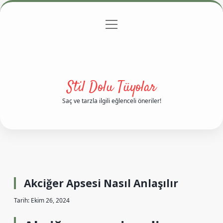
menüyü
Anasayfa
Gizlilik Politikası
Yasal Uyarı
aç
Hakkımızda
Stil Dolu Tüyolar
Saç ve tarzla ilgili eğlenceli öneriler!
Akciğer Apsesi Nasıl Anlaşılır
Tarih: Ekim 26, 2024