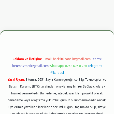
esi
betexper.xyz
m elexbet
Reklam ve İletişim:
E-mail:
backlinkpaneli@gmail.com
Teams:
forumhizmeti@gmail.com
Whatsapp: 0262 606 0 726
Telegram:
@karabul
Yasal Uyarı:
Sitemiz, 5651 Sayılı Kanun gereğince Bilgi Teknolojileri ve
İletişim Kurumu (BTK) tarafından onaylanmış bir Yer Sağlayıcı olarak
hizmet vermektedir. Bu nedenle, sitedeki içerikleri proaktif olarak
denetleme veya araştırma yükümlülüğümüz bulunmamaktadır. Ancak,
üyelerimiz yazdıkları içeriklerin sorumluluğunu taşımakta olup, siteye
üye olarak bu sorumluluğu kabul etmiş sayılırlar. Bu internet sitesi,