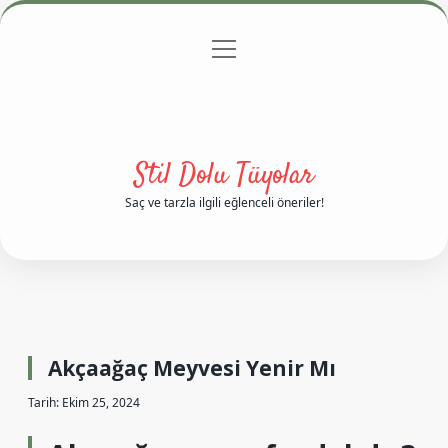
menüyü
Anasayfa
Gizlilik Politikası
Yasal Uyarı
aç
Hakkımızda
Stil Dolu Tüyolar
Saç ve tarzla ilgili eğlenceli öneriler!
Akçaağaç Meyvesi Yenir Mı
Tarih: Ekim 25, 2024