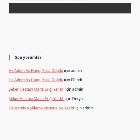
Son yorumlar
Hz Adem As Hangi Yılda Doğdu
için
admin
Hz Adem As Hangi Yılda Doğdu
için
Efendi
Şeker Hastası Malta Eriği Yer Mi
için
admin
Şeker Hastası Malta Eriği Yer Mi
için
Derya
Özgeçmiş Açıklama Kısmına Ne Yazılır
için
admin