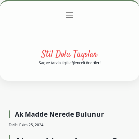
menüyü
Anasayfa
Gizlilik Politikası
Yasal Uyarı
aç
Hakkımızda
Stil Dolu Tüyolar
Saç ve tarzla ilgili eğlenceli öneriler!
Ak Madde Nerede Bulunur
Tarih: Ekim 25, 2024