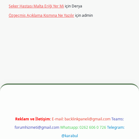
Şeker Hastası Malta Eriği Yer Mi
için
Derya
Özgeçmiş Açıklama Kısmına Ne Yazılır
için
admin
esi
betexper.xyz
m elexbet
Reklam ve İletişim:
E-mail:
backlinkpaneli@gmail.com
Teams:
forumhizmeti@gmail.com
Whatsapp: 0262 606 0 726
Telegram:
@karabul