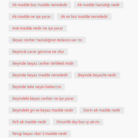
Ak madde boz madde nerededir
Ak madde hastalığı nedir
Ak madde ne işe yarar
Ak ve boz madde nerededir
Anti madde nedir ne işe yarar
Beyaz cevher hastalığının tedavisi var mı
Beyincik zarar görürse ne olur
Beyinde beyaz cevher tehlikeli midir
Beyinde beyaz madde nerededir
Beyinde beyazlık nedir
Beyinde leke neyin habercisi
Beyindeki beyaz cevher ne işe yarar
Beyindeki gri ve beyaz madde nedir
Derin ak madde nedir
Kirli ak madde nedir
Omurilik dışı boz içi ak mı
Rengi beyaz olan 3 madde nedir