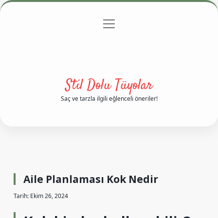
menüyü
Anasayfa
Gizlilik Politikası
Yasal Uyarı
aç
Hakkımızda
Stil Dolu Tüyolar
Saç ve tarzla ilgili eğlenceli öneriler!
Aile Planlaması Kok Nedir
Tarih: Ekim 26, 2024