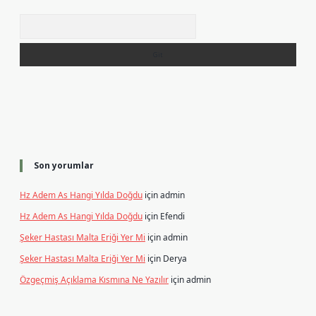
Arama
Son yorumlar
Hz Adem As Hangi Yılda Doğdu
için
admin
Hz Adem As Hangi Yılda Doğdu
için
Efendi
Şeker Hastası Malta Eriği Yer Mi
için
admin
Şeker Hastası Malta Eriği Yer Mi
için
Derya
Özgeçmiş Açıklama Kısmına Ne Yazılır
için
admin