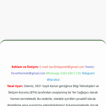
si
betexper.xyz
m elexbet
Reklam ve İletişim:
E-mail:
backlinkpaneli@gmail.com
Teams:
forumhizmeti@gmail.com
Whatsapp: 0262 606 0 726
Telegram:
@karabul
Yasal Uyarı:
Sitemiz, 5651 Sayılı Kanun gereğince Bilgi Teknolojileri ve
İletişim Kurumu (BTK) tarafından onaylanmış bir Yer Sağlayıcı olarak
hizmet vermektedir. Bu nedenle, sitedeki içerikleri proaktif olarak
denetleme veya araştırma yükümlülüğümüz bulunmamaktadır. Ancak,