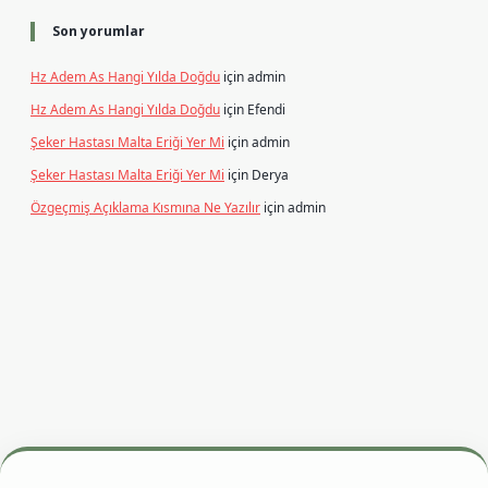
Son yorumlar
Hz Adem As Hangi Yılda Doğdu
için
admin
Hz Adem As Hangi Yılda Doğdu
için
Efendi
Şeker Hastası Malta Eriği Yer Mi
için
admin
Şeker Hastası Malta Eriği Yer Mi
için
Derya
Özgeçmiş Açıklama Kısmına Ne Yazılır
için
admin
si
betexper.xyz
m elexbet