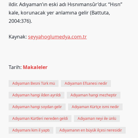
ildir. Adıyaman’ın eski adı Hısnımansûr’dur. “Hısn”
kale, korunacak yer anlamına gelir (Battuta,
2004:376).
Kaynak:
seyyahoglumedya.com.tr
Tarih:
Makaleler
Adıyaman Besni Türk mü
Adıyaman Efsanesi nedir
Adıyaman hangi ilden ayrıldı
Adıyaman hangi mezheptir
Adıyaman hangi soydan gelir
Adıyaman Kürtçe ismi nedir
Adıyaman Kürtleri nereden geldi
Adıyaman neyi ile ünlü
Adıyamanı kim il yaptı
Adıyamanın en büyük ilçesi neresidir