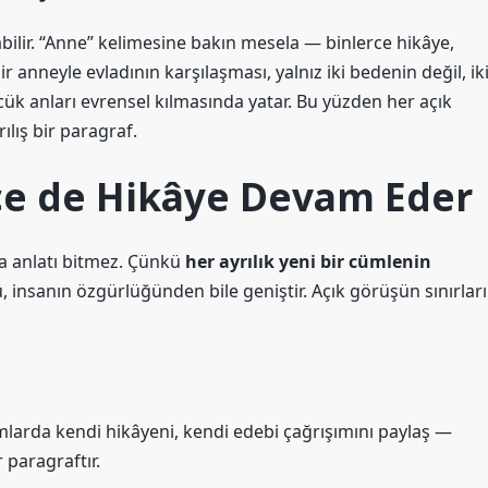
bilir.
“Anne”
kelimesine bakın mesela — binlerce hikâye,
r anneyle evladının karşılaşması, yalnız iki bedenin değil, ik
k anları evrensel kılmasında yatar. Bu yüzden her açık
ılış bir paragraf.
nce de Hikâye Devam Eder
a anlatı bitmez. Çünkü
her ayrılık yeni bir cümlenin
, insanın özgürlüğünden bile geniştir. Açık görüşün sınırları
rumlarda kendi hikâyeni, kendi edebi çağrışımını paylaş —
 paragraftır.