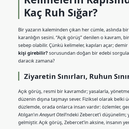
Kaç Ruh Sığar?
Bir yazarın kaleminden çıkan her cümle, aslında bir 
karanlığın sesini.
“Açık görüş”
denilen o kavram, bir
sebep olabilir. Çünkü kelimeler, kapıları açar; demir 
kişi girebilir?
sorusundan doğan bir edebi sorgulama
daracık zamana?
Ziyaretin Sınırları, Ruhun Sınır
Açık görüş, resmi bir kavramdır; yasalarla, yönetme
düzenin dışına taşmayı sever. Fiziksel olarak belki ü
düzlemde, orada onlarca insan vardır: özlemler, ge
Atılgan
’ın
Anayurt Oteli
’ndeki Zebercet’i düşünelim; y
gelmiştir. Açık görüş, Zebercet’in aksine, insanın y