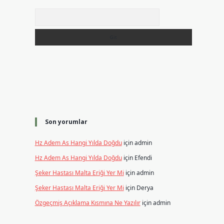
Arama
i
Son yorumlar
Hz Adem As Hangi Yılda Doğdu
için
admin
Hz Adem As Hangi Yılda Doğdu
için
Efendi
Şeker Hastası Malta Eriği Yer Mi
için
admin
Şeker Hastası Malta Eriği Yer Mi
için
Derya
Özgeçmiş Açıklama Kısmına Ne Yazılır
için
admin