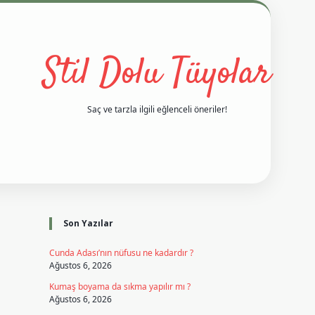
Stil Dolu Tüyolar
Saç ve tarzla ilgili eğlenceli öneriler!
Sidebar
betci
vd casino giriş
ilbet casino
ilbet yeni giriş
Betexper giriş 
Son Yazılar
Cunda Adası’nın nüfusu ne kadardır ?
Ağustos 6, 2026
Kumaş boyama da sıkma yapılır mı ?
Ağustos 6, 2026