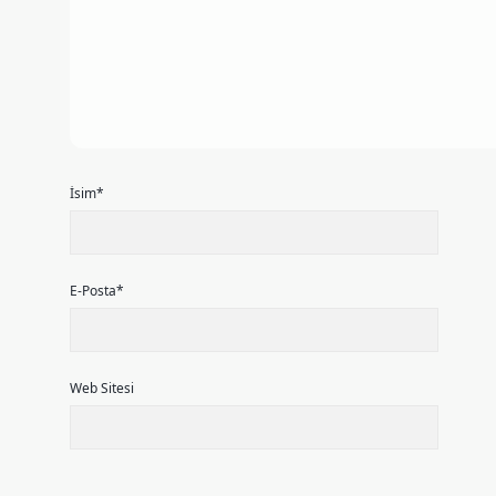
İsim*
E-Posta*
Web Sitesi