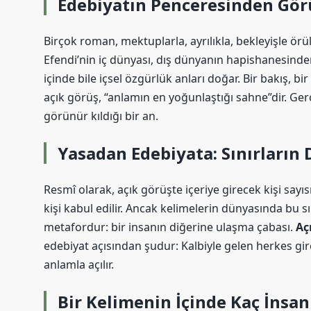
Edebiyatın Penceresinden Gör
Birçok roman, mektuplarla, ayrılıkla, bekleyişle örü
Efendi’nin iç dünyası, dış dünyanın hapishanesinden
içinde bile içsel özgürlük anları doğar.
Bir bakış, bi
açık görüş, “anlamın en yoğunlaştığı sahne”dir. Gerç
görünür kıldığı bir an.
Yasadan Edebiyata: Sınırların D
Resmî olarak, açık görüşte içeriye girecek kişi sayı
kişi kabul edilir. Ancak kelimelerin dünyasında bu sı
metafordur: bir insanın diğerine ulaşma çabası.
Aç
edebiyat açısından şudur: Kalbiyle gelen herkes gire
anlamla açılır.
Bir Kelimenin İçinde Kaç İnsan