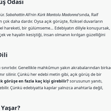
üş Odası
lür.
Sabahattin Ali
’nin
Kürk Mantolu Madonna
’sında, Raif
 çok daha dardır. Oysa açık görüşte, fiziksel duvarların
r el hareketi, bir gülümseme…
Edebiyatın diliyle konuşursak,
ek ve hayalin kesiştiği, insan olmanın kırılgan güzelliğini
ili
sı sınırlıdır. Genellikle mahkûmun yakın akrabalarından birka
nır silinir. Çünkü her edebi metin gibi, açık görüş de bir
ık görüşe en fazla kaç kişi girebilir?
sorusunun yanıtı,
bilir. Çünkü edebiyatta kapılar yalnızca anahtarla değil,
 Yaşar?