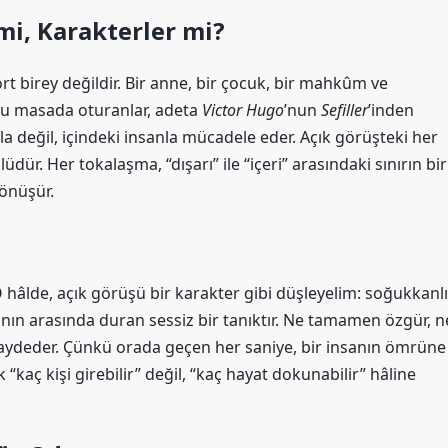
 mi, Karakterler mi?
t birey değildir.
Bir anne, bir çocuk, bir mahkûm ve
 Bu masada oturanlar, adeta
Victor Hugo
’nun
Sefiller
’inden
çla değil, içindeki insanla mücadele eder. Açık görüşteki her
ür. Her tokalaşma, “dışarı” ile “içeri” arasındaki sınırın bir
önüşür.
 hâlde, açık görüşü bir karakter gibi düşleyelim:
soğukkanlı
anın arasında duran sessiz bir tanıktır. Ne tamamen özgür, n
 kaydeder. Çünkü orada geçen her saniye, bir insanın ömrüne
“kaç kişi girebilir” değil, “kaç hayat dokunabilir” hâline