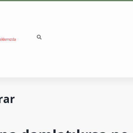
akkımızda
betci
rar