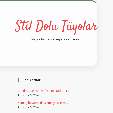
Stil Dolu Tüyolar
Saç ve tarzla ilgili eğlenceli öneriler!
Sidebar
vd casino giriş
ilbet casino
ilbet yeni giriş
Betexper giriş adres
Son Yazılar
Cunda Adası’nın nüfusu ne kadardır ?
Ağustos 6, 2026
Kumaş boyama da sıkma yapılır mı ?
Ağustos 6, 2026