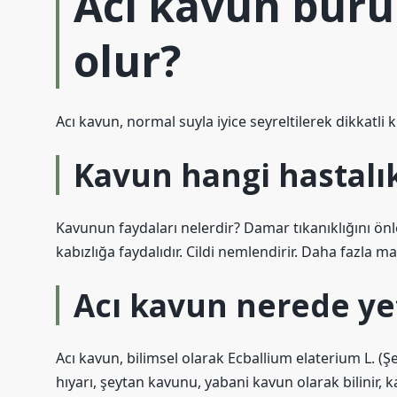
Acı kavun buru
olur?
Acı kavun, normal suyla iyice seyreltilerek dikkatli ku
Kavun hangi hastalıkl
Kavunun faydaları nelerdir? Damar tıkanıklığını önl
kabızlığa faydalıdır. Cildi nemlendirir. Daha fazla 
Acı kavun nerede yet
Acı kavun, bilimsel olarak Ecballium elaterium L. (Şek
hıyarı, şeytan kavunu, yabani kavun olarak bilinir, 