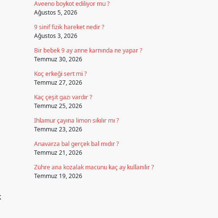
Aveeno boykot ediliyor mu ?
Ağustos 5, 2026
9 sinif fizik hareket nedir ?
Ağustos 3, 2026
Bir bebek 9 ay anne karnında ne yapar ?
Temmuz 30, 2026
Koç erkeği sert mi ?
Temmuz 27, 2026
Kaç çeşit gazı vardır ?
Temmuz 25, 2026
Ihlamur çayına limon sıkılır mı ?
Temmuz 23, 2026
Anavarza bal gerçek bal mıdır ?
Temmuz 21, 2026
Zühre ana kozalak macunu kaç ay kullanılır ?
Temmuz 19, 2026
k