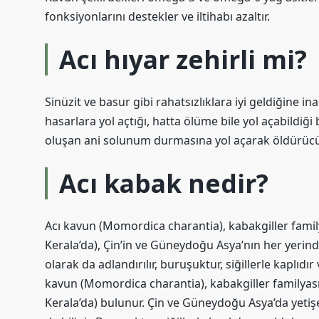
fonksiyonlarını destekler ve iltihabı azaltır.
Acı hıyar zehirli mi?
Sinüzit ve basur gibi rahatsızlıklara iyi geldiğine ina
hasarlara yol açtığı, hatta ölüme bile yol açabildiği 
oluşan ani solunum durmasına yol açarak öldürücü 
Acı kabak nedir?
Acı kavun (Momordica charantia), kabakgiller family
Kerala’da), Çin’in ve Güneydoğu Asya’nın her yerinde
olarak da adlandırılır, buruşuktur, siğillerle kaplıdır
kavun (Momordica charantia), kabakgiller familyası
Kerala’da) bulunur. Çin ve Güneydoğu Asya’da yetişen