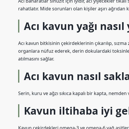
Acı baharatlar sinüzit için iyidir, acı yiyecekler tıka
rahatlatır. Mide sorunları olan kişiler aşırı ağrıdan 
Acı kavun yağı nasıl 
Acı kavun bitkisinin çekirdeklerinin çıkarılıp, sızma 
organlara nüfuz ederek, derin dokulardaki toksinleri
atılmasını sağlar.
Acı kavun nasıl sakl
Serin, kuru ve ağzı sıkıca kapalı bir kapta, nemden v
Kavun iltihaba iyi ge
Kavun çekirdekleri omega-3 ve omega-6 yağ asitleri i