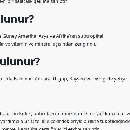
vri bir salatalık şekline sahiptir.
ulunur?
e Güney Amerika, Asya ve Afrika’nın subtropikal
ır ve vitamin ve mineral açısından zengindir.
bulunur?
lu’da Eskisehir, Ankara, Ürgüp, Kayseri ve Divriği’de yetişir.
ği bulunan Kelek, böbreklerin temizlenmesine yardımcı olur v
dımcı olur. Özellikle çekirdekleriyle birlikte tüketildiğind
meyve, kabızlığa karşı önleyici etkiye sahiptir.