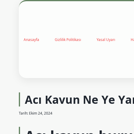
Anasayfa
Gizlilik Politikası
Yasal Uyarı
H
Acı Kavun Ne Ye Ya
Tarih: Ekim 24, 2024