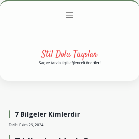
menüyü
Anasayfa
Gizlilik Politikası
Yasal Uyarı
aç
Hakkımızda
Stil Dolu Tüyolar
Saç ve tarzla ilgili eğlenceli öneriler!
7 Bilgeler Kimlerdir
Tarih: Ekim 26, 2024