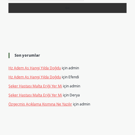
Son yorumlar
Hz Adem As Hangi Yılda Doğdu
için
admin
Hz Adem As Hangi Yılda Doğdu
için
Efendi
Şeker Hastası Malta Eriği Yer Mi
için
admin
Şeker Hastası Malta Eriği Yer Mi
için
Derya
Özgeçmiş Açıklama Kısmına Ne Yazılır
için
admin