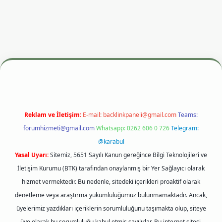
iriş adresi
betexper.xyz
m elexbet
Reklam ve İletişim:
E-mail:
backlinkpaneli@gmail.com
Teams:
forumhizmeti@gmail.com
Whatsapp: 0262 606 0 726
Telegram:
@karabul
Yasal Uyarı:
Sitemiz, 5651 Sayılı Kanun gereğince Bilgi Teknolojileri ve
İletişim Kurumu (BTK) tarafından onaylanmış bir Yer Sağlayıcı olarak
hizmet vermektedir. Bu nedenle, sitedeki içerikleri proaktif olarak
denetleme veya araştırma yükümlülüğümüz bulunmamaktadır. Ancak,
üyelerimiz yazdıkları içeriklerin sorumluluğunu taşımakta olup, siteye
üye olarak bu sorumluluğu kabul etmiş sayılırlar. Bu internet sitesi,