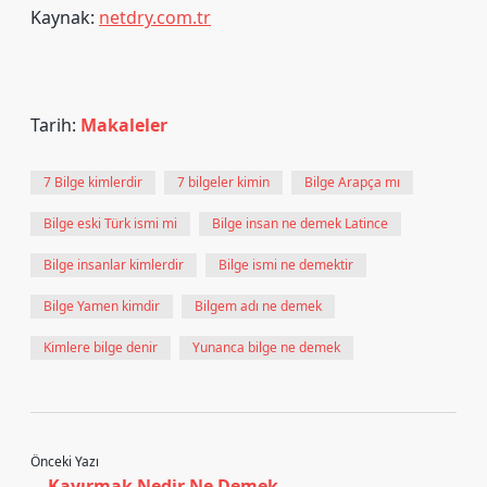
Kaynak:
netdry.com.tr
Tarih:
Makaleler
7 Bilge kimlerdir
7 bilgeler kimin
Bilge Arapça mı
Bilge eski Türk ismi mi
Bilge insan ne demek Latince
Bilge insanlar kimlerdir
Bilge ismi ne demektir
Bilge Yamen kimdir
Bilgem adı ne demek
Kimlere bilge denir
Yunanca bilge ne demek
Önceki Yazı
Kayırmak Nedir Ne Demek