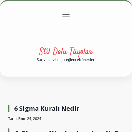
menüyü
Anasayfa
Gizlilik Politikası
Yasal Uyarı
aç
Hakkımızda
Stil Dolu Tüyolar
Saç ve tarzla ilgili eğlenceli öneriler!
6 Sigma Kuralı Nedir
Tarih: Ekim 24, 2024