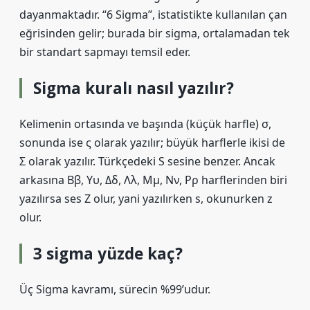
dayanmaktadır. “6 Sigma”, istatistikte kullanılan çan
eğrisinden gelir; burada bir sigma, ortalamadan tek
bir standart sapmayı temsil eder.
Sigma kuralı nasıl yazılır?
Kelimenin ortasında ve başında (küçük harfle) σ,
sonunda ise ς olarak yazılır; büyük harflerle ikisi de
Σ olarak yazılır. Türkçedeki S sesine benzer. Ancak
arkasına Ββ, Υυ, Δδ, Λλ, Μμ, Νν, Ρρ harflerinden biri
yazılırsa ses Z olur, yani yazılırken s, okunurken z
olur.
3 sigma yüzde kaç?
Üç Sigma kavramı, sürecin %99’udur.