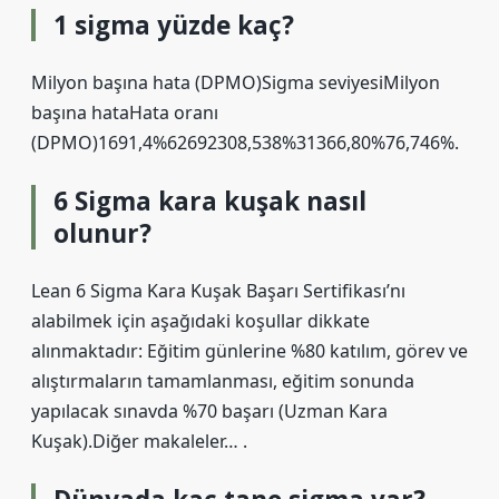
1 sigma yüzde kaç?
Milyon başına hata (DPMO)Sigma seviyesiMilyon
başına hataHata oranı
(DPMO)1691,4%62692308,538%31366,80%76,746%.
6 Sigma kara kuşak nasıl
olunur?
Lean 6 Sigma Kara Kuşak Başarı Sertifikası’nı
alabilmek için aşağıdaki koşullar dikkate
alınmaktadır: Eğitim günlerine %80 katılım, görev ve
alıştırmaların tamamlanması, eğitim sonunda
yapılacak sınavda %70 başarı (Uzman Kara
Kuşak).Diğer makaleler… .