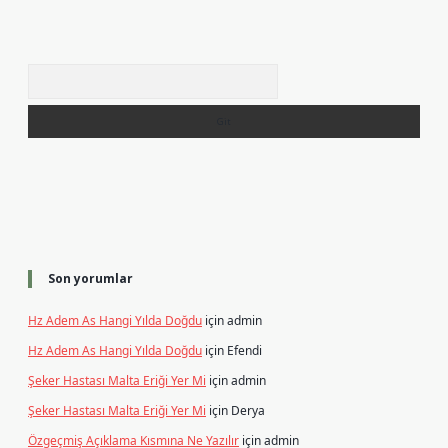
Arama
Son yorumlar
Hz Adem As Hangi Yılda Doğdu
için
admin
Hz Adem As Hangi Yılda Doğdu
için
Efendi
Şeker Hastası Malta Eriği Yer Mi
için
admin
Şeker Hastası Malta Eriği Yer Mi
için
Derya
Özgeçmiş Açıklama Kısmına Ne Yazılır
için
admin