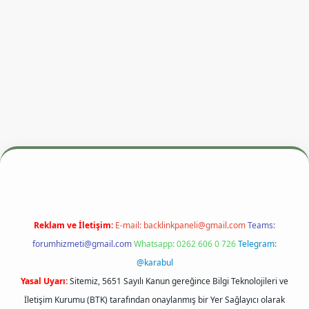
yz
m elexbet
Reklam ve İletişim:
E-mail:
backlinkpaneli@gmail.com
Teams:
forumhizmeti@gmail.com
Whatsapp: 0262 606 0 726
Telegram:
@karabul
Yasal Uyarı:
Sitemiz, 5651 Sayılı Kanun gereğince Bilgi Teknolojileri ve
İletişim Kurumu (BTK) tarafından onaylanmış bir Yer Sağlayıcı olarak