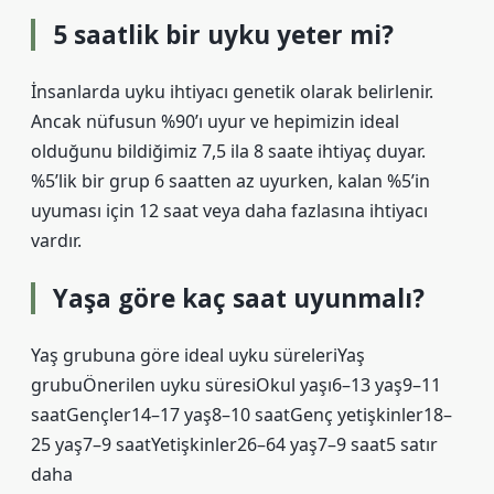
5 saatlik bir uyku yeter mi?
İnsanlarda uyku ihtiyacı genetik olarak belirlenir.
Ancak nüfusun %90’ı uyur ve hepimizin ideal
olduğunu bildiğimiz 7,5 ila 8 saate ihtiyaç duyar.
%5’lik bir grup 6 saatten az uyurken, kalan %5’in
uyuması için 12 saat veya daha fazlasına ihtiyacı
vardır.
Yaşa göre kaç saat uyunmalı?
Yaş grubuna göre ideal uyku süreleriYaş
grubuÖnerilen uyku süresiOkul yaşı6–13 yaş9–11
saatGençler14–17 yaş8–10 saatGenç yetişkinler18–
25 yaş7–9 saatYetişkinler26–64 yaş7–9 saat5 satır
daha