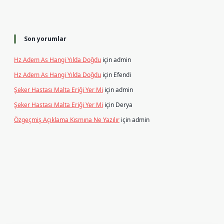
Son yorumlar
Hz Adem As Hangi Yılda Doğdu
için
admin
Hz Adem As Hangi Yılda Doğdu
için
Efendi
Şeker Hastası Malta Eriği Yer Mi
için
admin
Şeker Hastası Malta Eriği Yer Mi
için
Derya
Özgeçmiş Açıklama Kısmına Ne Yazılır
için
admin