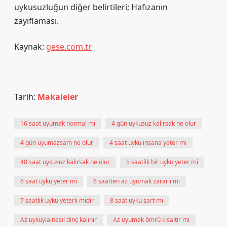
uykusuzluğun diğer belirtileri; Hafızanın
zayıflaması.
Kaynak:
gese.com.tr
Tarih:
Makaleler
16 saat uyumak normal mi
4 gün uykusuz kalırsak ne olur
4 gün uyumazsam ne olur
4 saat uyku insana yeter mi
48 saat uykusuz kalırsak ne olur
5 saatlik bir uyku yeter mi
6 saat uyku yeter mi
6 saatten az uyumak zararlı mı
7 saatlik uyku yeterli midir
8 saat uyku şart mı
Az uykuyla nasıl dinç kalınır
Az uyumak ömrü kısaltır mı