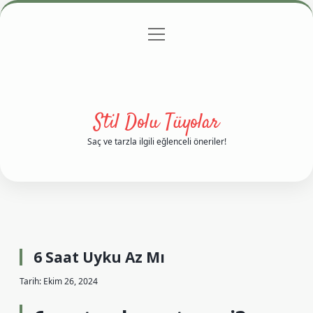
menüyü
Anasayfa
Gizlilik Politikası
Yasal Uyarı
aç
Hakkımızda
Stil Dolu Tüyolar
Saç ve tarzla ilgili eğlenceli öneriler!
6 Saat Uyku Az Mı
Tarih: Ekim 26, 2024