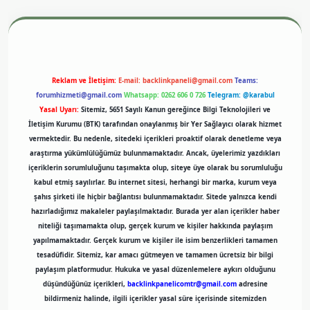
texper.xyz
m elexbet
Reklam ve İletişim:
E-mail:
backlinkpaneli@gmail.com
Teams:
forumhizmeti@gmail.com
Whatsapp: 0262 606 0 726
Telegram: @karabul
Yasal Uyarı:
Sitemiz, 5651 Sayılı Kanun gereğince Bilgi Teknolojileri ve
İletişim Kurumu (BTK) tarafından onaylanmış bir Yer Sağlayıcı olarak hizmet
vermektedir. Bu nedenle, sitedeki içerikleri proaktif olarak denetleme veya
araştırma yükümlülüğümüz bulunmamaktadır. Ancak, üyelerimiz yazdıkları
içeriklerin sorumluluğunu taşımakta olup, siteye üye olarak bu sorumluluğu
kabul etmiş sayılırlar. Bu internet sitesi, herhangi bir marka, kurum veya
şahıs şirketi ile hiçbir bağlantısı bulunmamaktadır. Sitede yalnızca kendi
hazırladığımız makaleler paylaşılmaktadır. Burada yer alan içerikler haber
niteliği taşımamakta olup, gerçek kurum ve kişiler hakkında paylaşım
yapılmamaktadır. Gerçek kurum ve kişiler ile isim benzerlikleri tamamen
tesadüfidir. Sitemiz, kar amacı gütmeyen ve tamamen ücretsiz bir bilgi
paylaşım platformudur. Hukuka ve yasal düzenlemelere aykırı olduğunu
düşündüğünüz içerikleri,
backlinkpanelicomtr@gmail.com
adresine
bildirmeniz halinde, ilgili içerikler yasal süre içerisinde sitemizden