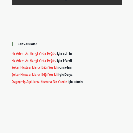
Son yorumlar
Hz Adem As Hangi Yılda Doğdu
için
admin
Hz Adem As Hangi Yılda Doğdu
için
Efendi
Şeker Hastası Malta Eriği Yer Mi
için
admin
Şeker Hastası Malta Eriği Yer Mi
için
Derya
Özgeçmiş Açıklama Kısmına Ne Yazılır
için
admin