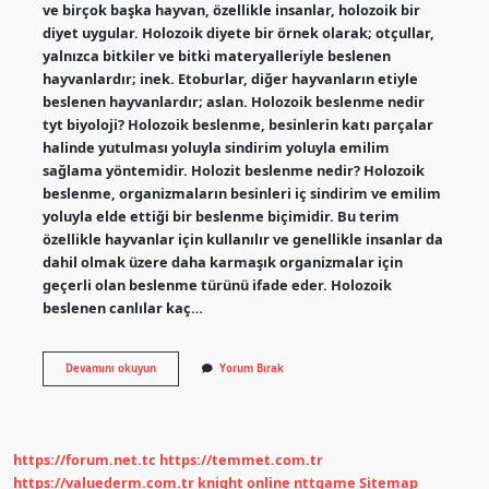
ve birçok başka hayvan, özellikle insanlar, holozoik bir
diyet uygular. Holozoik diyete bir örnek olarak; otçullar,
yalnızca bitkiler ve bitki materyalleriyle beslenen
hayvanlardır; inek. Etoburlar, diğer hayvanların etiyle
beslenen hayvanlardır; aslan. Holozoik beslenme nedir
tyt biyoloji? Holozoik beslenme, besinlerin katı parçalar
halinde yutulması yoluyla sindirim yoluyla emilim
sağlama yöntemidir. Holozit beslenme nedir? Holozoik
beslenme, organizmaların besinleri iç sindirim ve emilim
yoluyla elde ettiği bir beslenme biçimidir. Bu terim
özellikle hayvanlar için kullanılır ve genellikle insanlar da
dahil olmak üzere daha karmaşık organizmalar için
geçerli olan beslenme türünü ifade eder. Holozoik
beslenen canlılar kaç…
Holozoik
Devamını okuyun
Yorum Bırak
Beslenme
Örneği
Nedir
https://forum.net.tc
https://temmet.com.tr
https://valuederm.com.tr
knight online
nttgame
Sitemap