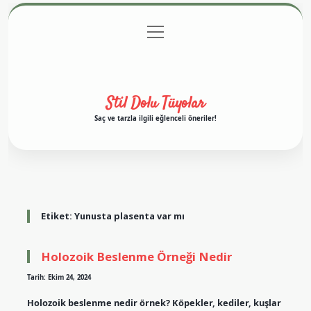
menüyü
Anasayfa
Gizlilik Politikası
Yasal Uyarı
aç
Hakkımızda
Stil Dolu Tüyolar
Saç ve tarzla ilgili eğlenceli öneriler!
Etiket:
Yunusta plasenta var mı
Holozoik Beslenme Örneği Nedir
Tarih: Ekim 24, 2024
Holozoik beslenme nedir örnek? Köpekler, kediler, kuşlar