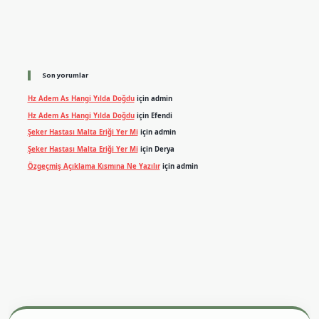
Son yorumlar
Hz Adem As Hangi Yılda Doğdu
için
admin
Hz Adem As Hangi Yılda Doğdu
için
Efendi
Şeker Hastası Malta Eriği Yer Mi
için
admin
Şeker Hastası Malta Eriği Yer Mi
için
Derya
Özgeçmiş Açıklama Kısmına Ne Yazılır
için
admin
exper.xyz
m elexbet