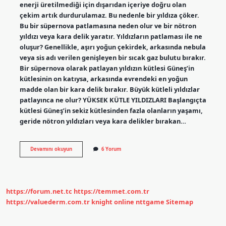
enerji üretilmediği için dışarıdan içeriye doğru olan
çekim artık durdurulamaz. Bu nedenle bir yıldıza çöker.
Bu bir süpernova patlamasına neden olur ve bir nötron
yıldızı veya kara delik yaratır. Yıldızların patlaması ile ne
oluşur? Genellikle, aşırı yoğun çekirdek, arkasında nebula
veya sis adı verilen genişleyen bir sıcak gaz bulutu bırakır.
Bir süpernova olarak patlayan yıldızın kütlesi Güneş’in
kütlesinin on katıysa, arkasında evrendeki en yoğun
madde olan bir kara delik bırakır. Büyük kütleli yıldızlar
patlayınca ne olur? YÜKSEK KÜTLE YILDIZLARI Başlangıçta
kütlesi Güneş’in sekiz kütlesinden fazla olanların yaşamı,
geride nötron yıldızları veya kara delikler bırakan…
Yıldız
Devamını okuyun
6 Yorum
Patlayınca
Ne
Olur
https://forum.net.tc
https://temmet.com.tr
https://valuederm.com.tr
knight online
nttgame
Sitemap