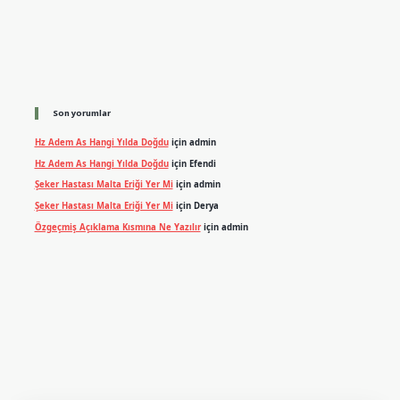
Son yorumlar
Hz Adem As Hangi Yılda Doğdu
için
admin
Hz Adem As Hangi Yılda Doğdu
için
Efendi
Şeker Hastası Malta Eriği Yer Mi
için
admin
Şeker Hastası Malta Eriği Yer Mi
için
Derya
Özgeçmiş Açıklama Kısmına Ne Yazılır
için
admin
exper.xyz
m elexbet