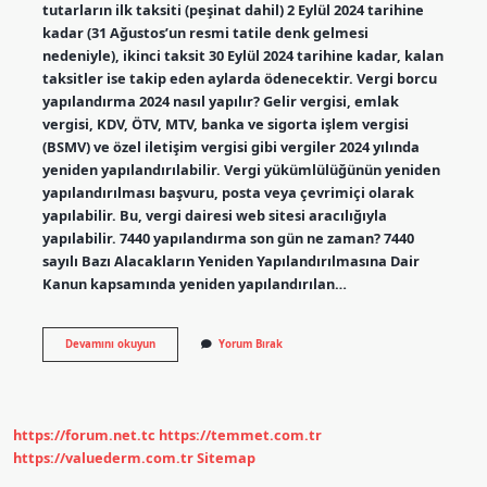
tutarların ilk taksiti (peşinat dahil) 2 Eylül 2024 tarihine
kadar (31 Ağustos’un resmi tatile denk gelmesi
nedeniyle), ikinci taksit 30 Eylül 2024 tarihine kadar, kalan
taksitler ise takip eden aylarda ödenecektir. Vergi borcu
yapılandırma 2024 nasıl yapılır? Gelir vergisi, emlak
vergisi, KDV, ÖTV, MTV, banka ve sigorta işlem vergisi
(BSMV) ve özel iletişim vergisi gibi vergiler 2024 yılında
yeniden yapılandırılabilir. Vergi yükümlülüğünün yeniden
yapılandırılması başvuru, posta veya çevrimiçi olarak
yapılabilir. Bu, vergi dairesi web sitesi aracılığıyla
yapılabilir. 7440 yapılandırma son gün ne zaman? 7440
sayılı Bazı Alacakların Yeniden Yapılandırılmasına Dair
Kanun kapsamında yeniden yapılandırılan…
Yapılandırmada
Devamını okuyun
Yorum Bırak
Son
Gün
Ne
Zaman
https://forum.net.tc
https://temmet.com.tr
https://valuederm.com.tr
Sitemap