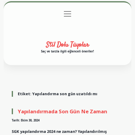
menüyü
Anasayfa
Gizlilik Politikası
Yasal Uyarı
aç
Hakkımızda
Stil Dolu Tüyolar
Saç ve tarzla ilgili eğlenceli öneriler!
Etiket:
Yapılandırma son gün uzatıldı mı
Yapılandırmada Son Gün Ne Zaman
Tarih: Ekim 30, 2024
SGK yapılandırma 2024 ne zaman? Yapılandırılmış