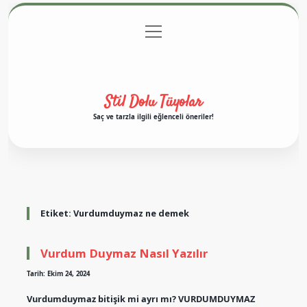
menüyü
Anasayfa
Gizlilik Politikası
Yasal Uyarı
aç
Hakkımızda
Stil Dolu Tüyolar
Saç ve tarzla ilgili eğlenceli öneriler!
Etiket:
Vurdumduymaz ne demek
Vurdum Duymaz Nasıl Yazılır
Tarih: Ekim 24, 2024
Vurdumduymaz bitişik mi ayrı mı? VURDUMDUYMAZ