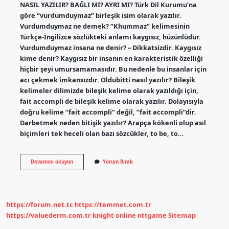
NASIL YAZILIR? BAĞLI MI? AYRI MI? Türk Dil Kurumu’na
göre “vurdumduymaz” birleşik isim olarak yazılır.
Vurdumduymaz ne demek? “Khummaz” kelimesinin
Türkçe-İngilizce sözlükteki anlamı kaygısız, hüzünlüdür.
Vurdumduymaz insana ne denir? – Dikkatsizdir. Kaygısız
kime denir? Kaygısız bir insanın en karakteristik özelliği
hiçbir şeyi umursamamasıdır. Bu nedenle bu insanlar için
acı çekmek imkansızdır. Oldubitti nasıl yazılır? Bileşik
kelimeler dilimizde bileşik kelime olarak yazıldığı için,
fait accompli de bileşik kelime olarak yazılır. Dolayısıyla
doğru kelime “fait accompli” değil, “fait accompli”dir.
Darbetmek neden bitişik yazılır? Arapça kökenli olup asıl
biçimleri tek heceli olan bazı sözcükler, to be, to…
Vurdum
Devamını okuyun
Yorum Bırak
Duymaz
Nasıl
Yazılır
https://forum.net.tc
https://temmet.com.tr
https://valuederm.com.tr
knight online
nttgame
Sitemap