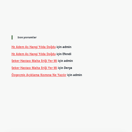
Son yorumlar
Hz Adem As Hangi Yılda Doğdu
için
admin
Hz Adem As Hangi Yılda Doğdu
için
Efendi
Şeker Hastası Malta Eriği Yer Mi
için
admin
Şeker Hastası Malta Eriği Yer Mi
için
Derya
Özgeçmiş Açıklama Kısmına Ne Yazılır
için
admin
exper.xyz
m elexbet