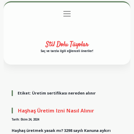
menüyü
Anasayfa
Gizlilik Politikası
Yasal Uyarı
aç
Hakkımızda
Stil Dolu Tüyolar
Saç ve tarzla ilgili eğlenceli öneriler!
Etiket:
Üretim sertifikası nereden alınır
Haşhaş Üretim Izni Nasıl Alınır
Tarih: Ekim 24, 2024
Haşhaş üretmek yasak mı? 3298 sayılı Kanuna aykırı