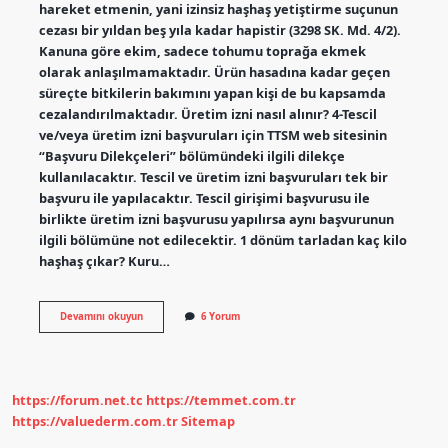
hareket etmenin, yani izinsiz haşhaş yetiştirme suçunun
cezası bir yıldan beş yıla kadar hapistir (3298 SK. Md. 4/2).
Kanuna göre ekim, sadece tohumu toprağa ekmek
olarak anlaşılmamaktadır. Ürün hasadına kadar geçen
süreçte bitkilerin bakımını yapan kişi de bu kapsamda
cezalandırılmaktadır. Üretim izni nasıl alınır? 4-Tescil
ve/veya üretim izni başvuruları için TTSM web sitesinin
“Başvuru Dilekçeleri” bölümündeki ilgili dilekçe
kullanılacaktır. Tescil ve üretim izni başvuruları tek bir
başvuru ile yapılacaktır. Tescil girişimi başvurusu ile
birlikte üretim izni başvurusu yapılırsa aynı başvurunun
ilgili bölümüne not edilecektir. 1 dönüm tarladan kaç kilo
haşhaş çıkar? Kuru…
Haşhaş
Devamını okuyun
6 Yorum
Üretim
Izni
Nasıl
Alınır
https://forum.net.tc
https://temmet.com.tr
https://valuederm.com.tr
Sitemap