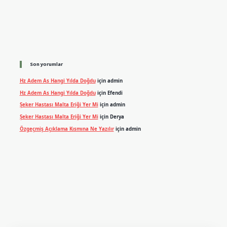
Son yorumlar
Hz Adem As Hangi Yılda Doğdu
için
admin
Hz Adem As Hangi Yılda Doğdu
için
Efendi
Şeker Hastası Malta Eriği Yer Mi
için
admin
Şeker Hastası Malta Eriği Yer Mi
için
Derya
Özgeçmiş Açıklama Kısmına Ne Yazılır
için
admin
exper.xyz
m elexbet