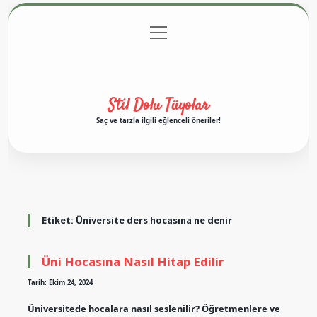
menüyü
Anasayfa
Gizlilik Politikası
Yasal Uyarı
aç
Hakkımızda
Stil Dolu Tüyolar
Saç ve tarzla ilgili eğlenceli öneriler!
Etiket:
Üniversite ders hocasına ne denir
Üni Hocasına Nasıl Hitap Edilir
Tarih: Ekim 24, 2024
Üniversitede hocalara nasıl seslenilir? Öğretmenlere ve