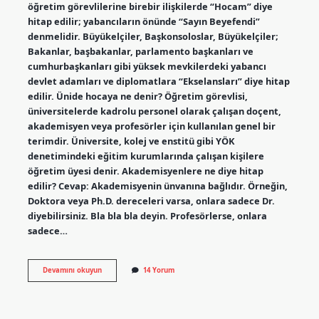
öğretim görevlilerine birebir ilişkilerde “Hocam” diye
hitap edilir; yabancıların önünde “Sayın Beyefendi”
denmelidir. Büyükelçiler, Başkonsoloslar, Büyükelçiler;
Bakanlar, başbakanlar, parlamento başkanları ve
cumhurbaşkanları gibi yüksek mevkilerdeki yabancı
devlet adamları ve diplomatlara “Ekselansları” diye hitap
edilir. Ünide hocaya ne denir? Öğretim görevlisi,
üniversitelerde kadrolu personel olarak çalışan doçent,
akademisyen veya profesörler için kullanılan genel bir
terimdir. Üniversite, kolej ve enstitü gibi YÖK
denetimindeki eğitim kurumlarında çalışan kişilere
öğretim üyesi denir. Akademisyenlere ne diye hitap
edilir? Cevap: Akademisyenin ünvanına bağlıdır. Örneğin,
Doktora veya Ph.D. dereceleri varsa, onlara sadece Dr.
diyebilirsiniz. Bla bla bla deyin. Profesörlerse, onlara
sadece…
Üni
Devamını okuyun
14 Yorum
Hocasına
Nasıl
Hitap
Edilir