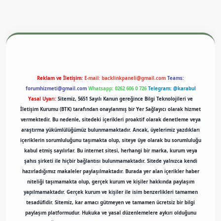
exper.xyz
m elexbet
Reklam ve İletişim:
E-mail:
backlinkpaneli@gmail.com
Teams:
forumhizmeti@gmail.com
Whatsapp: 0262 606 0 726
Telegram: @karabul
Yasal Uyarı:
Sitemiz, 5651 Sayılı Kanun gereğince Bilgi Teknolojileri ve
İletişim Kurumu (BTK) tarafından onaylanmış bir Yer Sağlayıcı olarak hizmet
vermektedir. Bu nedenle, sitedeki içerikleri proaktif olarak denetleme veya
araştırma yükümlülüğümüz bulunmamaktadır. Ancak, üyelerimiz yazdıkları
içeriklerin sorumluluğunu taşımakta olup, siteye üye olarak bu sorumluluğu
kabul etmiş sayılırlar. Bu internet sitesi, herhangi bir marka, kurum veya
şahıs şirketi ile hiçbir bağlantısı bulunmamaktadır. Sitede yalnızca kendi
hazırladığımız makaleler paylaşılmaktadır. Burada yer alan içerikler haber
niteliği taşımamakta olup, gerçek kurum ve kişiler hakkında paylaşım
yapılmamaktadır. Gerçek kurum ve kişiler ile isim benzerlikleri tamamen
tesadüfidir. Sitemiz, kar amacı gütmeyen ve tamamen ücretsiz bir bilgi
paylaşım platformudur. Hukuka ve yasal düzenlemelere aykırı olduğunu