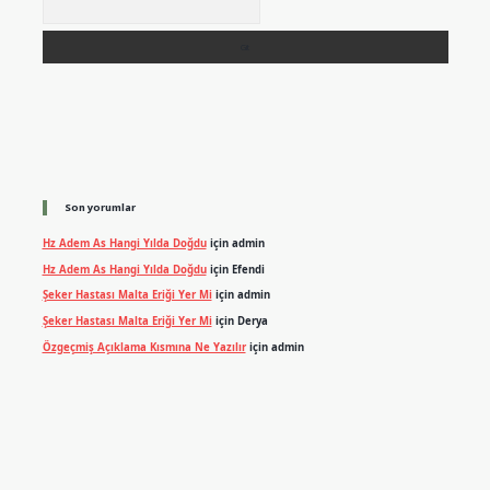
Son yorumlar
Hz Adem As Hangi Yılda Doğdu
için
admin
Hz Adem As Hangi Yılda Doğdu
için
Efendi
Şeker Hastası Malta Eriği Yer Mi
için
admin
Şeker Hastası Malta Eriği Yer Mi
için
Derya
Özgeçmiş Açıklama Kısmına Ne Yazılır
için
admin