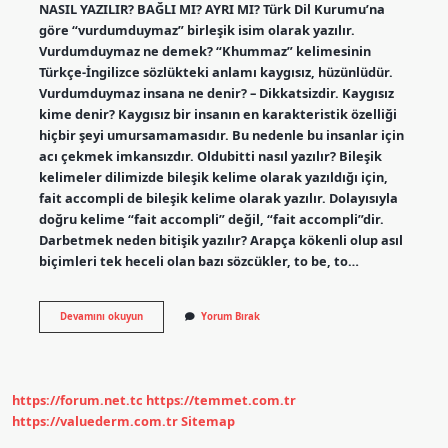
NASIL YAZILIR? BAĞLI MI? AYRI MI? Türk Dil Kurumu’na
göre “vurdumduymaz” birleşik isim olarak yazılır.
Vurdumduymaz ne demek? “Khummaz” kelimesinin
Türkçe-İngilizce sözlükteki anlamı kaygısız, hüzünlüdür.
Vurdumduymaz insana ne denir? – Dikkatsizdir. Kaygısız
kime denir? Kaygısız bir insanın en karakteristik özelliği
hiçbir şeyi umursamamasıdır. Bu nedenle bu insanlar için
acı çekmek imkansızdır. Oldubitti nasıl yazılır? Bileşik
kelimeler dilimizde bileşik kelime olarak yazıldığı için,
fait accompli de bileşik kelime olarak yazılır. Dolayısıyla
doğru kelime “fait accompli” değil, “fait accompli”dir.
Darbetmek neden bitişik yazılır? Arapça kökenli olup asıl
biçimleri tek heceli olan bazı sözcükler, to be, to…
Vurdum
Devamını okuyun
Yorum Bırak
Duymaz
Nasıl
Yazılır
https://forum.net.tc
https://temmet.com.tr
https://valuederm.com.tr
Sitemap