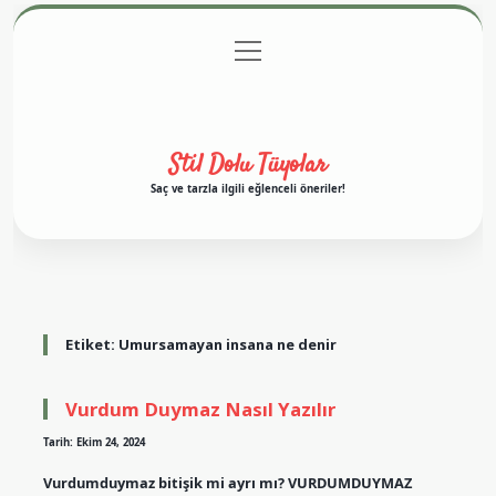
menüyü
Anasayfa
Gizlilik Politikası
Yasal Uyarı
aç
Hakkımızda
Stil Dolu Tüyolar
Saç ve tarzla ilgili eğlenceli öneriler!
Etiket:
Umursamayan insana ne denir
Vurdum Duymaz Nasıl Yazılır
Tarih: Ekim 24, 2024
Vurdumduymaz bitişik mi ayrı mı? VURDUMDUYMAZ