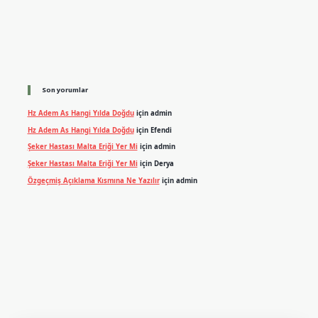
Son yorumlar
Hz Adem As Hangi Yılda Doğdu
için
admin
Hz Adem As Hangi Yılda Doğdu
için
Efendi
Şeker Hastası Malta Eriği Yer Mi
için
admin
Şeker Hastası Malta Eriği Yer Mi
için
Derya
Özgeçmiş Açıklama Kısmına Ne Yazılır
için
admin
exper.xyz
m elexbet