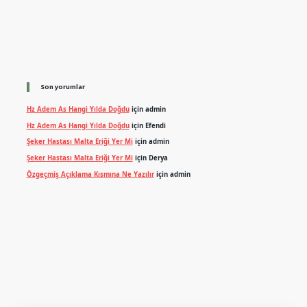
Son yorumlar
Hz Adem As Hangi Yılda Doğdu
için
admin
Hz Adem As Hangi Yılda Doğdu
için
Efendi
Şeker Hastası Malta Eriği Yer Mi
için
admin
Şeker Hastası Malta Eriği Yer Mi
için
Derya
Özgeçmiş Açıklama Kısmına Ne Yazılır
için
admin
exper.xyz
m elexbet