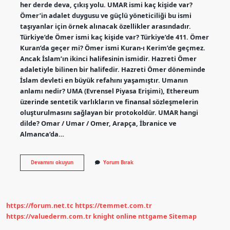
her derde deva, çıkış yolu. UMAR ismi kaç kişide var?
Ömer’in adalet duygusu ve güçlü yöneticiliği bu ismi
taşıyanlar için örnek alınacak özellikler arasındadır.
Türkiye’de Ömer ismi kaç kişide var? Türkiye’de 411. Ömer
Kuran’da geçer mi? Ömer ismi Kuran-ı Kerim’de geçmez.
Ancak İslam’ın ikinci halifesinin ismidir. Hazreti Ömer
adaletiyle bilinen bir halifedir. Hazreti Ömer döneminde
İslam devleti en büyük refahını yaşamıştır. Umanın
anlamı nedir? UMA (Evrensel Piyasa Erişimi), Ethereum
üzerinde sentetik varlıkların ve finansal sözleşmelerin
oluşturulmasını sağlayan bir protokoldür. UMAR hangi
dilde? Omar / Umar / Omer, Arapça, İbranice ve
Almanca’da…
Umar
Devamını okuyun
Yorum Bırak
Ismi
Ne
Anlama
Gelir
https://forum.net.tc
https://temmet.com.tr
https://valuederm.com.tr
knight online
nttgame
Sitemap