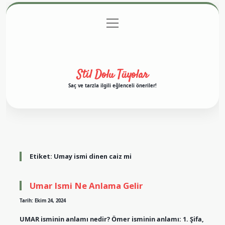
menüyü
Anasayfa
Gizlilik Politikası
Yasal Uyarı
aç
Hakkımızda
Stil Dolu Tüyolar
Saç ve tarzla ilgili eğlenceli öneriler!
Etiket:
Umay ismi dinen caiz mi
Umar Ismi Ne Anlama Gelir
Tarih: Ekim 24, 2024
UMAR isminin anlamı nedir? Ömer isminin anlamı: 1. Şifa,