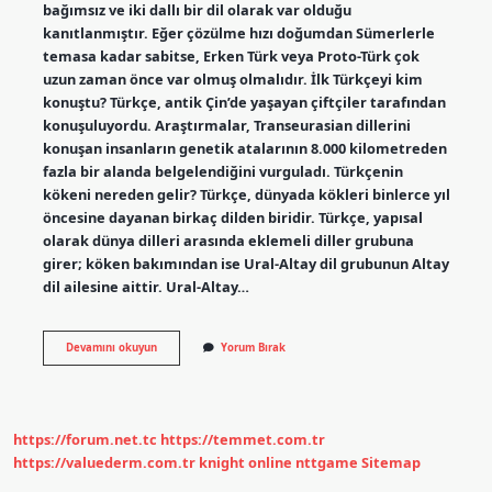
bağımsız ve iki dallı bir dil olarak var olduğu
kanıtlanmıştır. Eğer çözülme hızı doğumdan Sümerlerle
temasa kadar sabitse, Erken Türk veya Proto-Türk çok
uzun zaman önce var olmuş olmalıdır. İlk Türkçeyi kim
konuştu? Türkçe, antik Çin’de yaşayan çiftçiler tarafından
konuşuluyordu. Araştırmalar, Transeurasian dillerini
konuşan insanların genetik atalarının 8.000 kilometreden
fazla bir alanda belgelendiğini vurguladı. Türkçenin
kökeni nereden gelir? Türkçe, dünyada kökleri binlerce yıl
öncesine dayanan birkaç dilden biridir. Türkçe, yapısal
olarak dünya dilleri arasında eklemeli diller grubuna
girer; köken bakımından ise Ural-Altay dil grubunun Altay
dil ailesine aittir. Ural-Altay…
Türkçe
Devamını okuyun
Yorum Bırak
Ne
Zaman
Ortaya
Çıktı
https://forum.net.tc
https://temmet.com.tr
https://valuederm.com.tr
knight online
nttgame
Sitemap