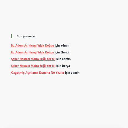
Son yorumlar
Hz Adem As Hangi Yılda Doğdu
için
admin
Hz Adem As Hangi Yılda Doğdu
için
Efendi
Şeker Hastası Malta Eriği Yer Mi
için
admin
Şeker Hastası Malta Eriği Yer Mi
için
Derya
Özgeçmiş Açıklama Kısmına Ne Yazılır
için
admin
sino
ilbet yeni giriş
Betexper giriş adresi
betexper.xyz
m elexbet