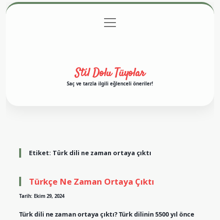
menüyü
Anasayfa
Gizlilik Politikası
Yasal Uyarı
aç
Hakkımızda
Stil Dolu Tüyolar
Saç ve tarzla ilgili eğlenceli öneriler!
Etiket:
Türk dili ne zaman ortaya çıktı
Türkçe Ne Zaman Ortaya Çıktı
Tarih: Ekim 29, 2024
Türk dili ne zaman ortaya çıktı? Türk dilinin 5500 yıl önce