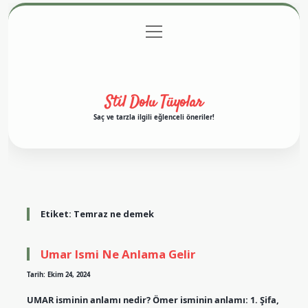
menüyü
Anasayfa
Gizlilik Politikası
Yasal Uyarı
aç
Hakkımızda
Stil Dolu Tüyolar
Saç ve tarzla ilgili eğlenceli öneriler!
Etiket:
Temraz ne demek
Umar Ismi Ne Anlama Gelir
Tarih: Ekim 24, 2024
UMAR isminin anlamı nedir? Ömer isminin anlamı: 1. Şifa,