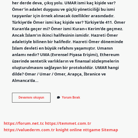
her derde deva, çıkış yolu. UMAR ismi kaç kişide var?
Ömer’in adalet duygusu ve güçlü yöneticiliği bu ismi
taşıyanlar için örnek alınacak özellikler arasındadır.
Türkiye’de Ömer ismi kaç kişide var? Türkiye’de 411. Ömer
Kuran’da geçer mi? Ömer ismi Kuran-ı Kerim’de geçmez.
Ancak İslam’ın ikinci halifesinin ismidir. Hazreti Ömer
adaletiyle bilinen bir halifedir. Hazreti Ömer döneminde
İslam devleti en büyük refahını yaşamıştır. Umanın
anlamı nedir? UMA (Evrensel Piyasa Erişimi), Ethereum
üzerinde sentetik varlıkların ve finansal sözleşmelerin
oluşturulmasını sağlayan bir protokoldür. UMAR hangi
dilde? Omar / Umar / Omer, Arapça, İbranice ve
Almanca’da…
Umar
Devamını okuyun
Yorum Bırak
Ismi
Ne
Anlama
Gelir
https://forum.net.tc
https://temmet.com.tr
https://valuederm.com.tr
knight online
nttgame
Sitemap