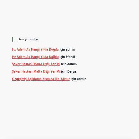
Son yorumlar
Hz Adem As Hangi Yılda Doğdu
için
admin
Hz Adem As Hangi Yılda Doğdu
için
Efendi
Şeker Hastası Malta Eriği Yer Mi
için
admin
Şeker Hastası Malta Eriği Yer Mi
için
Derya
Özgeçmiş Açıklama Kısmına Ne Yazılır
için
admin
exper.xyz
m elexbet