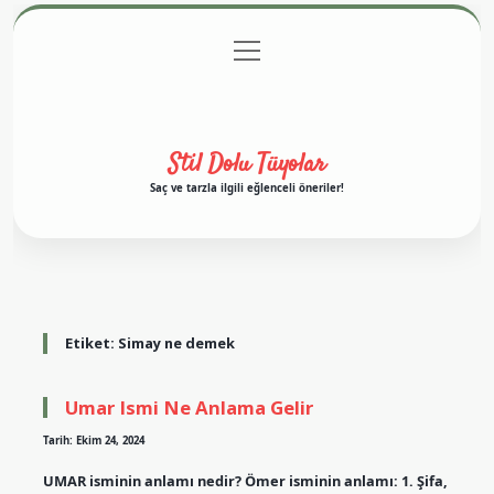
menüyü
Anasayfa
Gizlilik Politikası
Yasal Uyarı
aç
Hakkımızda
Stil Dolu Tüyolar
Saç ve tarzla ilgili eğlenceli öneriler!
Etiket:
Simay ne demek
Umar Ismi Ne Anlama Gelir
Tarih: Ekim 24, 2024
UMAR isminin anlamı nedir? Ömer isminin anlamı: 1. Şifa,