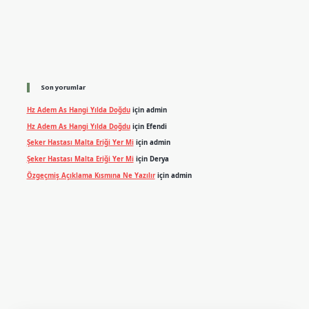
Son yorumlar
Hz Adem As Hangi Yılda Doğdu
için
admin
Hz Adem As Hangi Yılda Doğdu
için
Efendi
Şeker Hastası Malta Eriği Yer Mi
için
admin
Şeker Hastası Malta Eriği Yer Mi
için
Derya
Özgeçmiş Açıklama Kısmına Ne Yazılır
için
admin
xper.xyz
m elexbet