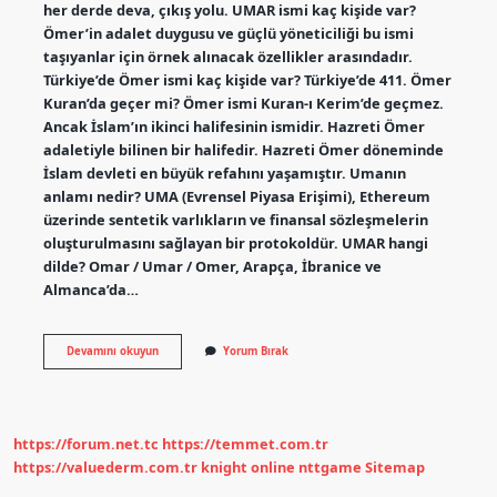
her derde deva, çıkış yolu. UMAR ismi kaç kişide var?
Ömer’in adalet duygusu ve güçlü yöneticiliği bu ismi
taşıyanlar için örnek alınacak özellikler arasındadır.
Türkiye’de Ömer ismi kaç kişide var? Türkiye’de 411. Ömer
Kuran’da geçer mi? Ömer ismi Kuran-ı Kerim’de geçmez.
Ancak İslam’ın ikinci halifesinin ismidir. Hazreti Ömer
adaletiyle bilinen bir halifedir. Hazreti Ömer döneminde
İslam devleti en büyük refahını yaşamıştır. Umanın
anlamı nedir? UMA (Evrensel Piyasa Erişimi), Ethereum
üzerinde sentetik varlıkların ve finansal sözleşmelerin
oluşturulmasını sağlayan bir protokoldür. UMAR hangi
dilde? Omar / Umar / Omer, Arapça, İbranice ve
Almanca’da…
Umar
Devamını okuyun
Yorum Bırak
Ismi
Ne
Anlama
Gelir
https://forum.net.tc
https://temmet.com.tr
https://valuederm.com.tr
knight online
nttgame
Sitemap