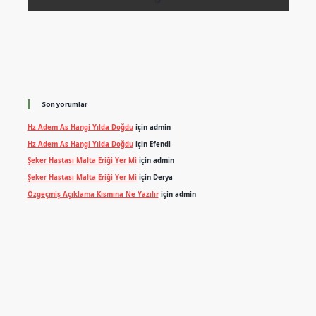
Son yorumlar
Hz Adem As Hangi Yılda Doğdu
için
admin
Hz Adem As Hangi Yılda Doğdu
için
Efendi
Şeker Hastası Malta Eriği Yer Mi
için
admin
Şeker Hastası Malta Eriği Yer Mi
için
Derya
Özgeçmiş Açıklama Kısmına Ne Yazılır
için
admin