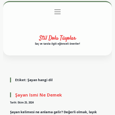
menüyü
Anasayfa
Gizlilik Politikası
Yasal Uyarı
aç
Hakkımızda
Stil Dolu Tüyolar
Saç ve tarzla ilgili eğlenceli öneriler!
Etiket:
Şayan hangi dil
Şayan Ismi Ne Demek
Tarih: Ekim 25, 2024
Şayan kelimesi ne anlama gelir? Değerli olmak, layık