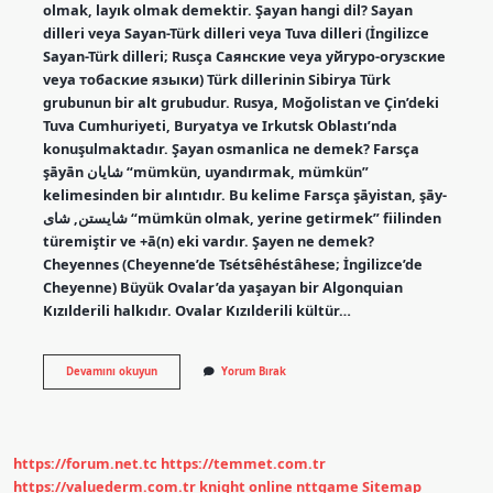
olmak, layık olmak demektir. Şayan hangi dil? Sayan
dilleri veya Sayan-Türk dilleri veya Tuva dilleri (İngilizce
Sayan-Türk dilleri; Rusça Саянские veya уйгуро-огузские
veya тобаские языки) Türk dillerinin Sibirya Türk
grubunun bir alt grubudur. Rusya, Moğolistan ve Çin’deki
Tuva Cumhuriyeti, Buryatya ve Irkutsk Oblastı’nda
konuşulmaktadır. Şayan osmanlica ne demek? Farsça
şāyān شایان “mümkün, uyandırmak, mümkün”
kelimesinden bir alıntıdır. Bu kelime Farsça şāyistan, şāy-
شایستن, شای “mümkün olmak, yerine getirmek” fiilinden
türemiştir ve +ā(n) eki vardır. Şayen ne demek?
Cheyennes (Cheyenne’de Tsétsêhéstâhese; İngilizce’de
Cheyenne) Büyük Ovalar’da yaşayan bir Algonquian
Kızılderili halkıdır. Ovalar Kızılderili kültür…
Şayan
Devamını okuyun
Yorum Bırak
Ismi
Ne
Demek
https://forum.net.tc
https://temmet.com.tr
https://valuederm.com.tr
knight online
nttgame
Sitemap