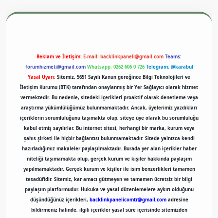
exper.xyz
m elexbet
Reklam ve İletişim:
E-mail:
backlinkpaneli@gmail.com
Teams:
forumhizmeti@gmail.com
Whatsapp: 0262 606 0 726
Telegram: @karabul
Yasal Uyarı:
Sitemiz, 5651 Sayılı Kanun gereğince Bilgi Teknolojileri ve
İletişim Kurumu (BTK) tarafından onaylanmış bir Yer Sağlayıcı olarak hizmet
vermektedir. Bu nedenle, sitedeki içerikleri proaktif olarak denetleme veya
araştırma yükümlülüğümüz bulunmamaktadır. Ancak, üyelerimiz yazdıkları
içeriklerin sorumluluğunu taşımakta olup, siteye üye olarak bu sorumluluğu
kabul etmiş sayılırlar. Bu internet sitesi, herhangi bir marka, kurum veya
şahıs şirketi ile hiçbir bağlantısı bulunmamaktadır. Sitede yalnızca kendi
hazırladığımız makaleler paylaşılmaktadır. Burada yer alan içerikler haber
niteliği taşımamakta olup, gerçek kurum ve kişiler hakkında paylaşım
yapılmamaktadır. Gerçek kurum ve kişiler ile isim benzerlikleri tamamen
tesadüfidir. Sitemiz, kar amacı gütmeyen ve tamamen ücretsiz bir bilgi
paylaşım platformudur. Hukuka ve yasal düzenlemelere aykırı olduğunu
düşündüğünüz içerikleri,
backlinkpanelicomtr@gmail.com
adresine
bildirmeniz halinde, ilgili içerikler yasal süre içerisinde sitemizden