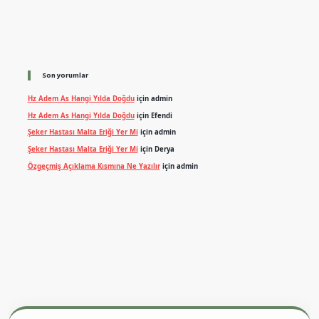
Son yorumlar
Hz Adem As Hangi Yılda Doğdu
için
admin
Hz Adem As Hangi Yılda Doğdu
için
Efendi
Şeker Hastası Malta Eriği Yer Mi
için
admin
Şeker Hastası Malta Eriği Yer Mi
için
Derya
Özgeçmiş Açıklama Kısmına Ne Yazılır
için
admin
exper.xyz
m elexbet