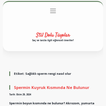
menüyü
Anasayfa
Gizlilik Politikası
Yasal Uyarı
aç
Hakkımızda
Stil Dolu Tüyolar
Saç ve tarzla ilgili eğlenceli öneriler!
Etiket:
Sağlıklı sperm rengi nasıl olur
Spermin Kuyruk Kısmında Ne Bulunur
Tarih: Ekim 29, 2024
Spermin boyun kısmında ne bulunur? Akrozom, yumurta