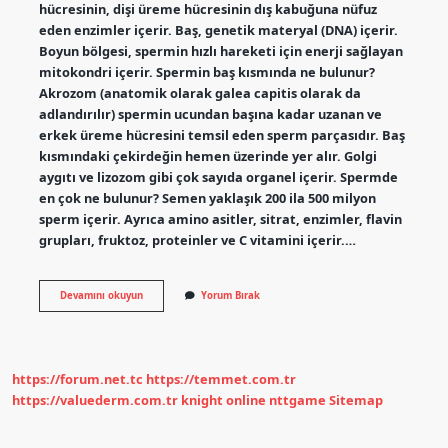
hücresinin, dişi üreme hücresinin dış kabuğuna nüfuz
eden enzimler içerir. Baş, genetik materyal (DNA) içerir.
Boyun bölgesi, spermin hızlı hareketi için enerji sağlayan
mitokondri içerir. Spermin baş kısmında ne bulunur?
Akrozom (anatomik olarak galea capitis olarak da
adlandırılır) spermin ucundan başına kadar uzanan ve
erkek üreme hücresini temsil eden sperm parçasıdır. Baş
kısmındaki çekirdeğin hemen üzerinde yer alır. Golgi
aygıtı ve lizozom gibi çok sayıda organel içerir. Spermde
en çok ne bulunur? Semen yaklaşık 200 ila 500 milyon
sperm içerir. Ayrıca amino asitler, sitrat, enzimler, flavin
grupları, fruktoz, proteinler ve C vitamini içerir.…
Spermin
Devamını okuyun
Yorum Bırak
Kuyruk
Kısmında
Ne
Bulunur
https://forum.net.tc
https://temmet.com.tr
https://valuederm.com.tr
knight online
nttgame
Sitemap